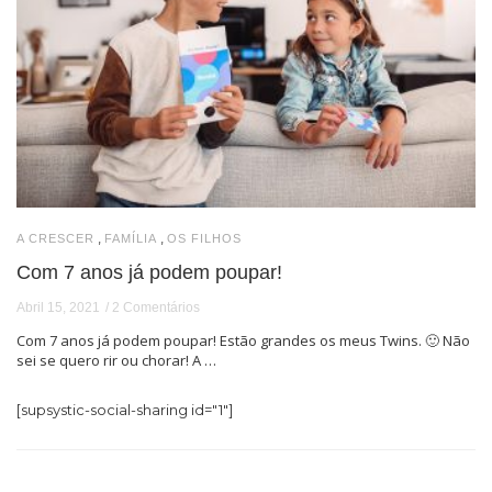
,
,
A CRESCER
FAMÍLIA
OS FILHOS
Com 7 anos já podem poupar!
Abril 15, 2021
2 Comentários
Com 7 anos já podem poupar! Estão grandes os meus Twins. 🙂 Não
sei se quero rir ou chorar! A …
[supsystic-social-sharing id="1"]