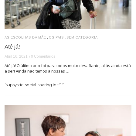
,
,
AS ESCOLHAS DA MÃE
OS PAIS
SEM CATEGORIA
Até já!
Abril 16, 2021
0 Comentários
Até já! O último ano foi para todos muito desafiante, aliás ainda está
a ser! Ainda não temos a nossas …
[supsystic-social-sharing id="1"]