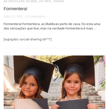
,
,
AS ESCOLHAS DA MÃE
OS PAIS
TRAVEL
Formentera!
Julho 21, 2021
4 Comentários
Formentera! Formentera, as Maldivas perto de casa. Foi esta uma
das sensações que tive, mas na verdade Formentera é mais …
[supsystic-social-sharing id="1"]