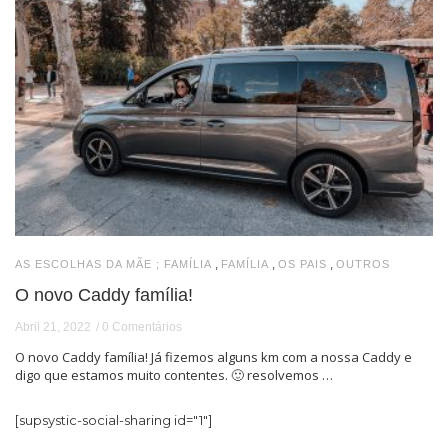
,
,
,
AS ESCOLHAS DA MÃE ; FAMÍLIA
FAMÍLIA
OS PAIS
OUTROS
O novo Caddy família!
Abril 21, 2022
0 Comentários
O novo Caddy família! Já fizemos alguns km com a nossa Caddy e
digo que estamos muito contentes. 🙂 resolvemos …
[supsystic-social-sharing id="1"]