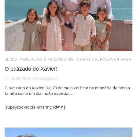
,
,
,
,
BEBÉS
FAMÍLIA
OS DIAS ESPECIAIS
OS FILHOS
ROUPA CRIANÇA
O batizado do Xavier!
Junho 06, 2021
0 Comentários
O batizado do Xavier! Dia 23 de maio vai ficar na memória da nossa
família como um dia muito especial: …
[supsystic-social-sharing id="1"]