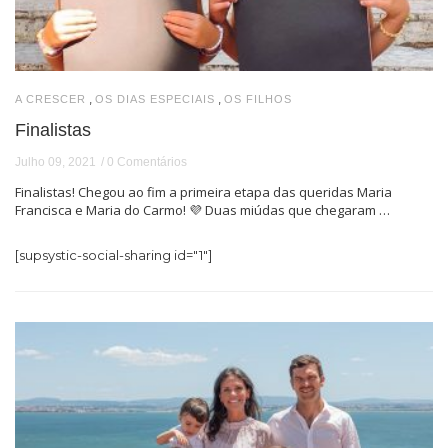
,
,
A CRESCER
OS DIAS ESPECIAIS
OS FILHOS
Finalistas
Julho 09, 2021
0 Comentários
Finalistas! Chegou ao fim a primeira etapa das queridas Maria
Francisca e Maria do Carmo! 💜 Duas miúdas que chegaram …
[supsystic-social-sharing id="1"]