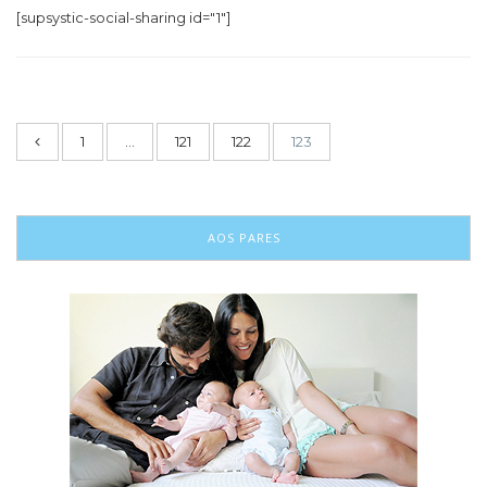
[supsystic-social-sharing id="1"]
1
…
121
122
123
AOS PARES