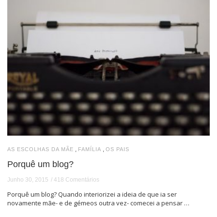
,
,
AS ESCOLHAS DA MÃE
FAMÍLIA
OS PAIS
Porquê um blog?
Junho 30, 2015
418 Comentários
Porquê um blog? Quando interiorizei a ideia de que ia ser
novamente mãe- e de gémeos outra vez- comecei a pensar …