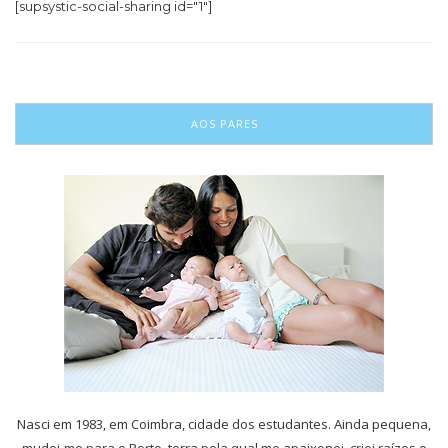
[supsystic-social-sharing id="1"]
AOS PARES
Nasci em 1983, em Coimbra, cidade dos estudantes. Ainda pequena,
mudei-me para o Porto, terra pela qual me apaixonei, criei raízes e