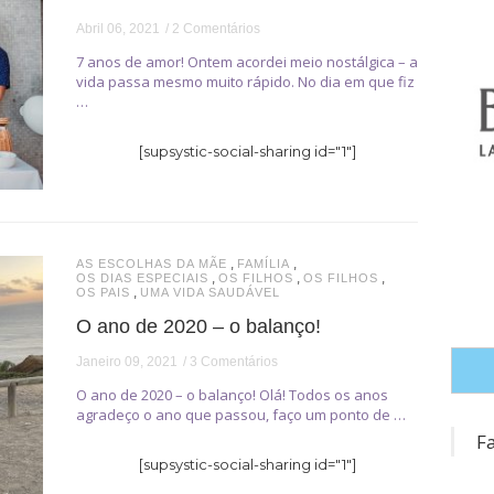
Abril 06, 2021
2 Comentários
7 anos de amor! Ontem acordei meio nostálgica – a
vida passa mesmo muito rápido. No dia em que fiz
…
[supsystic-social-sharing id="1"]
,
,
AS ESCOLHAS DA MÃE
FAMÍLIA
,
,
,
OS DIAS ESPECIAIS
OS FILHOS
OS FILHOS
,
OS PAIS
UMA VIDA SAUDÁVEL
O ano de 2020 – o balanço!
Janeiro 09, 2021
3 Comentários
O ano de 2020 – o balanço! Olá! Todos os anos
agradeço o ano que passou, faço um ponto de …
F
[supsystic-social-sharing id="1"]