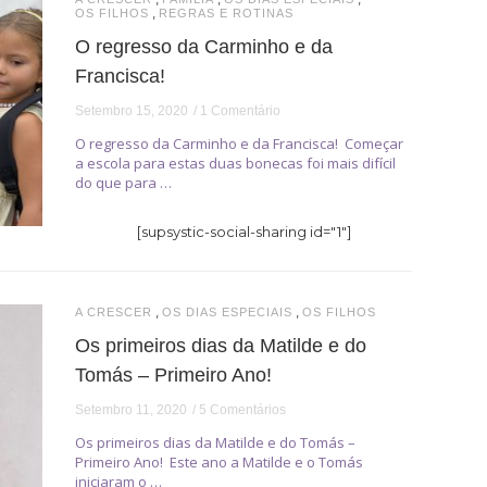
,
OS FILHOS
REGRAS E ROTINAS
O regresso da Carminho e da
Francisca!
Setembro 15, 2020
1 Comentário
O regresso da Carminho e da Francisca! Começar
a escola para estas duas bonecas foi mais difícil
do que para …
[supsystic-social-sharing id="1"]
,
,
A CRESCER
OS DIAS ESPECIAIS
OS FILHOS
Os primeiros dias da Matilde e do
Tomás – Primeiro Ano!
Setembro 11, 2020
5 Comentários
Os primeiros dias da Matilde e do Tomás –
Primeiro Ano! Este ano a Matilde e o Tomás
iniciaram o …