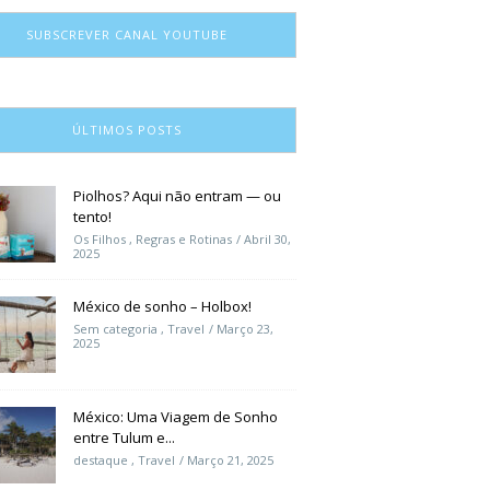
SUBSCREVER CANAL YOUTUBE
ÚLTIMOS POSTS
Piolhos? Aqui não entram — ou
tento!
Os Filhos
,
Regras e Rotinas
Abril 30,
2025
México de sonho – Holbox!
Sem categoria
,
Travel
Março 23,
2025
México: Uma Viagem de Sonho
entre Tulum e...
destaque
,
Travel
Março 21, 2025