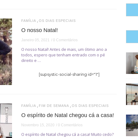
,
FAMÍLIA
OS DIAS ESPECIAIS
O nosso Natal!
Janeiro 05, 2021
0 Comentários
O nosso Natal! Antes de mais, um ótimo ano a
todos, espero que tenham entrado com o pé
direito e …
[supsystic-social-sharing id="1"]
,
,
FAMÍLIA
FIM DE SEMANA
OS DIAS ESPECIAIS
O espírito de Natal chegou cá a casa!
Novembro 15, 2020
0 Comentários
O espírito de Natal chegou cá a casa! Muito cedo?