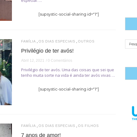
especial: …
[supsystic-social-sharing id="1"]
,
,
FAMÍLIA
OS DIAS ESPECIAIS
OUTROS
Privilégio de ter avós!
Abril 12, 2021
0 Comentários
Privilégio de ter avós. Uma das coisas que sei que
tenho muita sorte na vida é ainda ter avós vivas …
[supsystic-social-sharing id="1"]
,
,
FAMÍLIA
OS DIAS ESPECIAIS
OS FILHOS
7 anos de amor!