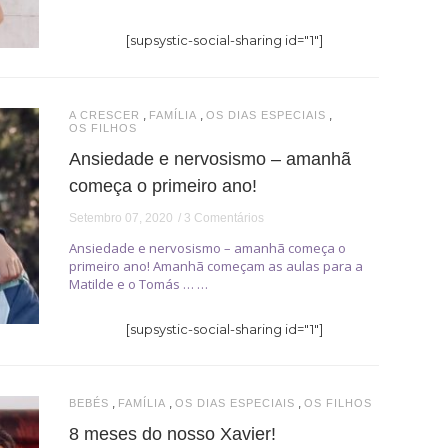
[supsystic-social-sharing id="1"]
,
,
,
A CRESCER
FAMÍLIA
OS DIAS ESPECIAIS
OS FILHOS
Ansiedade e nervosismo – amanhã
começa o primeiro ano!
Setembro 07, 2020
3 Comentários
Ansiedade e nervosismo – amanhã começa o
primeiro ano! Amanhã começam as aulas para a
Matilde e o Tomás … …
[supsystic-social-sharing id="1"]
,
,
,
BEBÉS
FAMÍLIA
OS DIAS ESPECIAIS
OS FILHOS
8 meses do nosso Xavier!