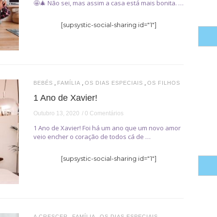
🤩🎄 Não sei, mas assim a casa está mais bonita. …
[supsystic-social-sharing id="1"]
,
,
,
BEBÉS
FAMÍLIA
OS DIAS ESPECIAIS
OS FILHOS
1 Ano de Xavier!
Outubro 13, 2020
0 Comentários
1 Ano de Xavier! Foi há um ano que um novo amor
veio encher o coração de todos cá de …
[supsystic-social-sharing id="1"]
,
,
,
A CRESCER
FAMÍLIA
OS DIAS ESPECIAIS