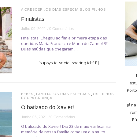
,
,
A CRESCER
OS DIAS ESPECIAIS
OS FILHOS
Finalistas
Julho 09, 2021
0 Comentários
Finalistas! Chegou ao fim a primeira etapa das
queridas Maria Francisca e Maria do Carmo! 💜
Duas miúdas que chegaram …
[supsystic-social-sharing id="1"]
est
Porto
,
,
,
,
BEBÉS
FAMÍLIA
OS DIAS ESPECIAIS
OS FILHOS
ROUPA CRIANÇA
Já na
O batizado do Xavier!
rum
Junho 06, 2021
0 Comentários
Pú
O batizado do Xavier! Dia 23 de maio vai ficar na
memória da nossa família como um dia muito