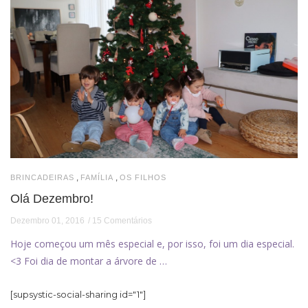
,
,
BRINCADEIRAS
FAMÍLIA
OS FILHOS
Olá Dezembro!
Dezembro 01, 2016
15 Comentários
Hoje começou um mês especial e, por isso, foi um dia especial.
<3 Foi dia de montar a árvore de …
[supsystic-social-sharing id="1"]