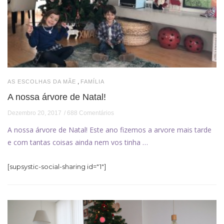
,
AS ESCOLHAS DA MÃE
FAMÍLIA
A nossa árvore de Natal!
Dezembro 20, 2017
688 Comentários
A nossa árvore de Natal! Este ano fizemos a arvore mais tarde
e com tantas coisas ainda nem vos tinha …
[supsystic-social-sharing id="1"]