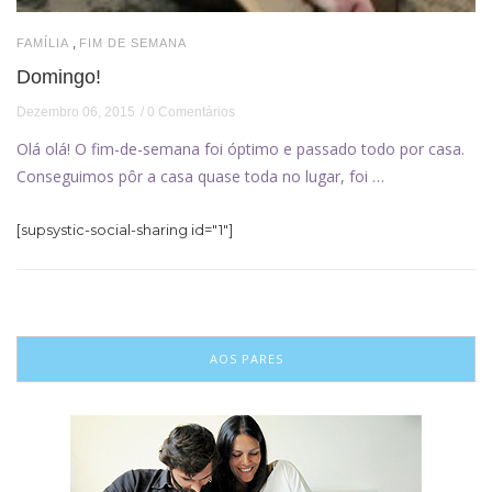
,
FAMÍLIA
FIM DE SEMANA
Domingo!
Dezembro 06, 2015
0 Comentários
Olá olá! O fim-de-semana foi óptimo e passado todo por casa.
Conseguimos pôr a casa quase toda no lugar, foi …
[supsystic-social-sharing id="1"]
AOS PARES