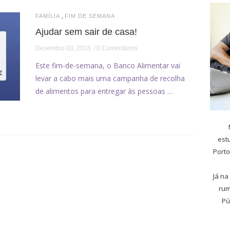
,
FAMÍLIA
FIM DE SEMANA
Ajudar sem sair de casa!
Dezembro 03, 2016
0 Comentários
Este fim-de-semana, o Banco Alimentar vai
levar a cabo mais uma campanha de recolha
de alimentos para entregar às pessoas …
est
Porto
Já na
rum
Pú