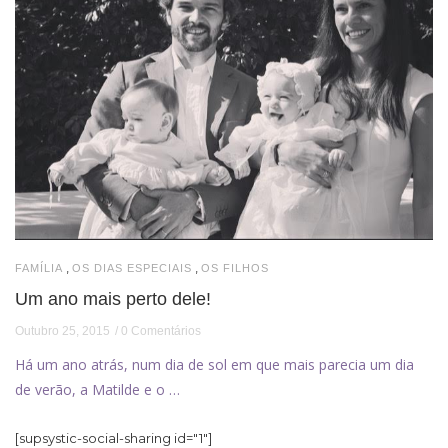
,
,
FAMÍLIA
OS DIAS ESPECIAIS
OS FILHOS
Um ano mais perto dele!
Outubro 25, 2015
0 Comentários
Há um ano atrás, num dia de sol em que mais parecia um dia
de verão, a Matilde e o …
[supsystic-social-sharing id="1"]