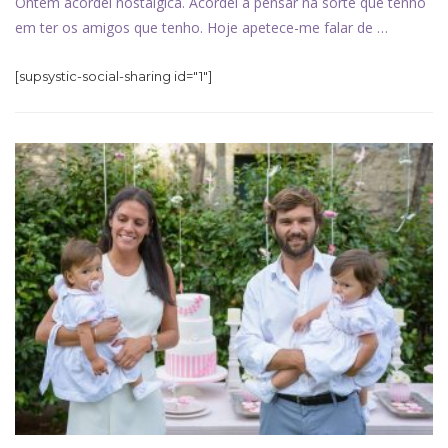
Ontem acordei nostálgica. Acordei a pensar na sorte que tenho
em ter os amigos que tenho. Hoje apetece-me falar de …
[supsystic-social-sharing id="1"]