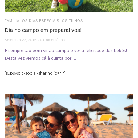
,
,
FAMÍLIA
OS DIAS ESPECIAIS
OS FILHOS
Dia no campo em preparativos!
Setembro 23, 2016
0 Comentários
É sempre tão bom vir ao campo e ver a felicidade dos bebés!
Desta vez viemos cá à quinta por …
[supsystic-social-sharing id="1"]