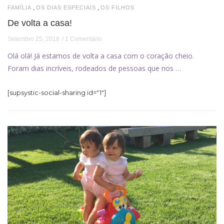
,
,
FAMÍLIA
OS DIAS ESPECIAIS
OS FILHOS
De volta a casa!
Setembro 25, 2016
1 Comentário
Olá olá! Já estamos de volta a casa com o coração cheio.
Foram dias incríveis, rodeados de pessoas que nos …
[supsystic-social-sharing id="1"]