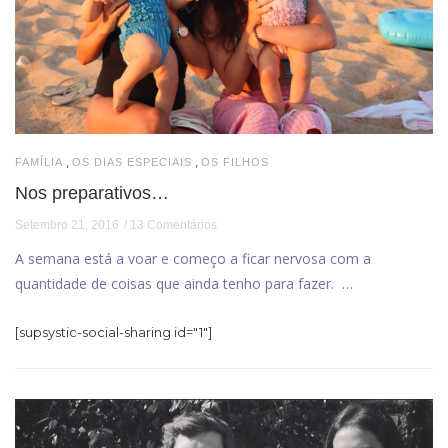
,
,
FAMÍLIA
OS DIAS ESPECIAIS
OS FILHOS
Nos preparativos…
Setembro 21, 2016
13 Comentários
A semana está a voar e começo a ficar nervosa com a
quantidade de coisas que ainda tenho para fazer. …
[supsystic-social-sharing id="1"]