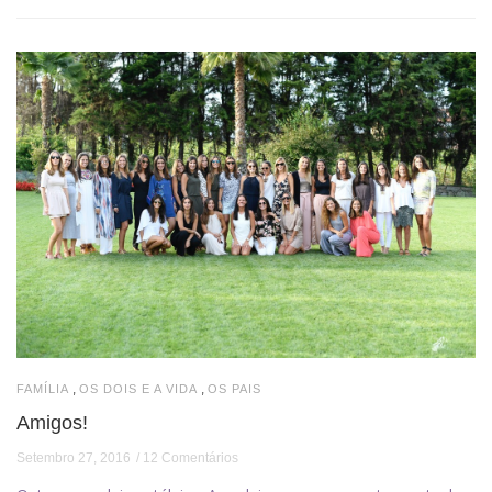
,
,
FAMÍLIA
OS DOIS E A VIDA
OS PAIS
Amigos!
Setembro 27, 2016
12 Comentários