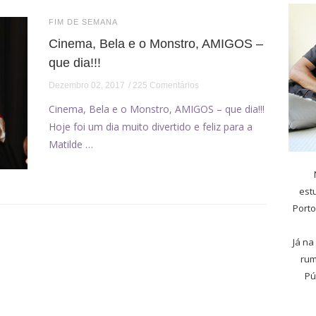
FIM DE SEMANA
Cinema, Bela e o Monstro, AMIGOS –
que dia!!!
Dezembro 02, 2017
225 Comentários
Cinema, Bela e o Monstro, AMIGOS – que dia!!!
Hoje foi um dia muito divertido e feliz para a
Matilde …
est
Porto
Já na
rum
Pú