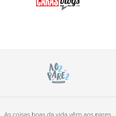
As coisas boas da vida vêm aos pares.