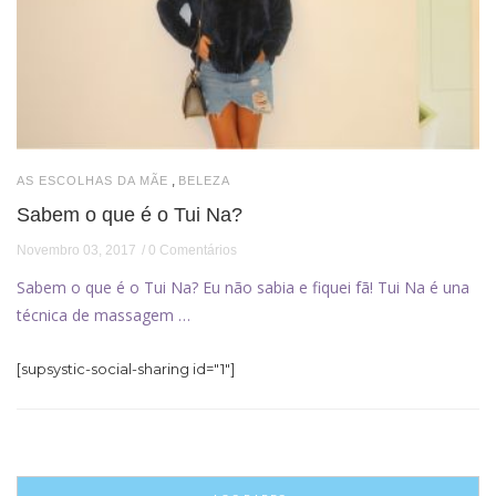
,
AS ESCOLHAS DA MÃE
BELEZA
Sabem o que é o Tui Na?
Novembro 03, 2017
0 Comentários
Sabem o que é o Tui Na? Eu não sabia e fiquei fã! Tui Na é una
técnica de massagem …
[supsystic-social-sharing id="1"]