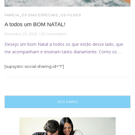
,
,
FAMÍLIA
OS DIAS ESPECIAIS
OS FILHOS
A todos um BOM NATAL!
Dezembro 23, 2016
28 Comentários
Desejo um bom Natal a todos os que estão desse lado, que
me acompanham e ensinam tanto diariamente. Como os …
[supsystic-social-sharing id="1"]
AOS PARES