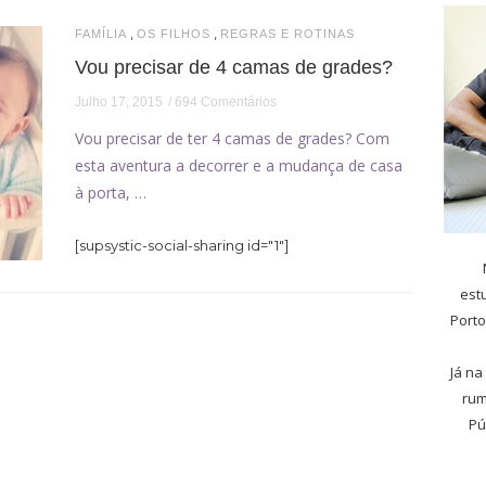
,
,
FAMÍLIA
OS FILHOS
REGRAS E ROTINAS
Vou precisar de 4 camas de grades?
Julho 17, 2015
694 Comentários
Vou precisar de ter 4 camas de grades? Com
esta aventura a decorrer e a mudança de casa
à porta, …
[supsystic-social-sharing id="1"]
est
Porto
Já na
rum
Pú