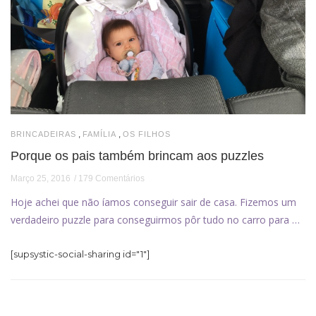
,
,
BRINCADEIRAS
FAMÍLIA
OS FILHOS
Porque os pais também brincam aos puzzles
Março 25, 2016
179 Comentários
Hoje achei que não íamos conseguir sair de casa. Fizemos um
verdadeiro puzzle para conseguirmos pôr tudo no carro para …
[supsystic-social-sharing id="1"]