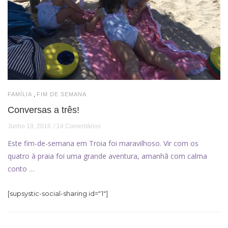
,
FAMÍLIA
FIM DE SEMANA
Conversas a três!
Junho 19, 2016
14 Comentários
Este fim-de-semana em Troia foi maravilhoso. Vir com os
quatro à praia foi uma grande aventura, amanhã com calma
conto …
[supsystic-social-sharing id="1"]