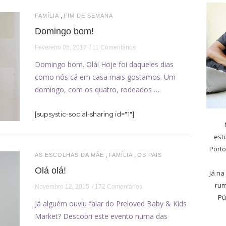
,
FAMÍLIA
FIM DE SEMANA
Domingo bom!
Fevereiro 05, 2017
11 Comentários
Domingo bom. Olá! Hoje foi daqueles dias
como nós cá em casa mais gostamos. Um
domingo, com os quatro, rodeados …
[supsystic-social-sharing id="1"]
est
Porto
,
,
AS ESCOLHAS DA MÃE
FAMÍLIA
OS PAIS
Olá olá!
Já na
rum
Novembro 12, 2015
172 Comentários
Pú
Já alguém ouviu falar do Preloved Baby & Kids
Market? Descobri este evento numa das