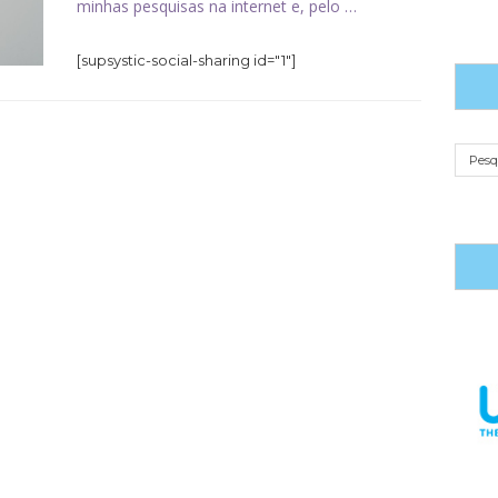
minhas pesquisas na internet e, pelo …
[supsystic-social-sharing id="1"]