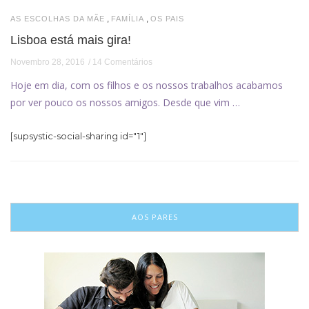
,
,
AS ESCOLHAS DA MÃE
FAMÍLIA
OS PAIS
Lisboa está mais gira!
Novembro 28, 2016
14 Comentários
Hoje em dia, com os filhos e os nossos trabalhos acabamos
por ver pouco os nossos amigos. Desde que vim …
[supsystic-social-sharing id="1"]
AOS PARES