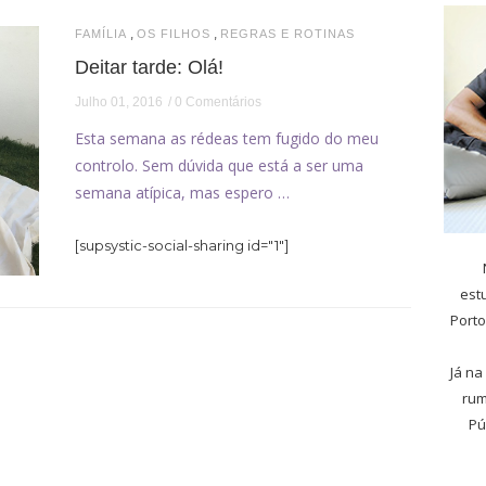
,
,
FAMÍLIA
OS FILHOS
REGRAS E ROTINAS
Deitar tarde: Olá!
Julho 01, 2016
0 Comentários
Esta semana as rédeas tem fugido do meu
controlo. Sem dúvida que está a ser uma
semana atípica, mas espero …
[supsystic-social-sharing id="1"]
est
Porto
Já na
rum
Pú