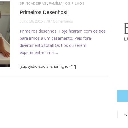
,
,
BRINCADEIRAS
FAMÍLIA
OS FILHOS
Primeiros Desenhos!
Julho 18, 2015
707 Comentários
Primeiros desenhos! Hoje ficaram com os tios
para irmos a um casamento. Pais fora-
divertimento total! Os tios quiserem
experimentar uma …
[supsystic-social-sharing id="1"]
F