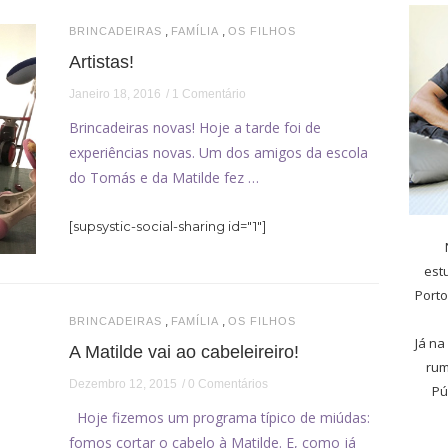
,
,
BRINCADEIRAS
FAMÍLIA
OS FILHOS
Artistas!
Janeiro 18, 2016
1 Comentário
Brincadeiras novas! Hoje a tarde foi de
experiências novas. Um dos amigos da escola
do Tomás e da Matilde fez …
[supsystic-social-sharing id="1"]
est
Porto
,
,
BRINCADEIRAS
FAMÍLIA
OS FILHOS
Já na
A Matilde vai ao cabeleireiro!
rum
Dezembro 12, 2015
0 Comentários
Pú
Hoje fizemos um programa típico de miúdas:
fomos cortar o cabelo à Matilde. E, como já