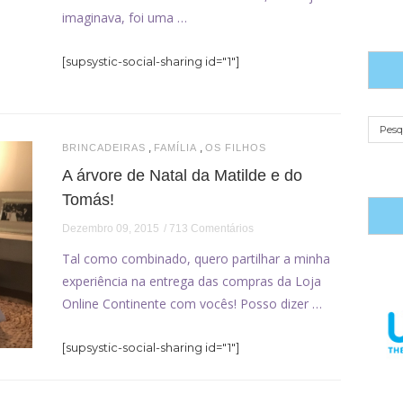
imaginava, foi uma …
[supsystic-social-sharing id="1"]
,
,
BRINCADEIRAS
FAMÍLIA
OS FILHOS
A árvore de Natal da Matilde e do
Tomás!
Dezembro 09, 2015
713 Comentários
Tal como combinado, quero partilhar a minha
experiência na entrega das compras da Loja
Online Continente com vocês! Posso dizer …
[supsystic-social-sharing id="1"]