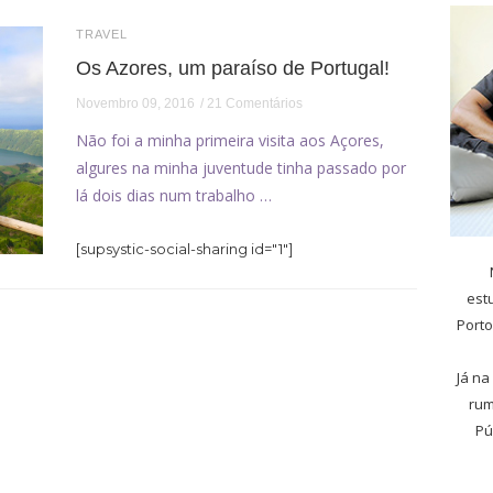
TRAVEL
Os Azores, um paraíso de Portugal!
Novembro 09, 2016
21 Comentários
Não foi a minha primeira visita aos Açores,
algures na minha juventude tinha passado por
lá dois dias num trabalho …
[supsystic-social-sharing id="1"]
est
Porto
Já na
rum
Pú