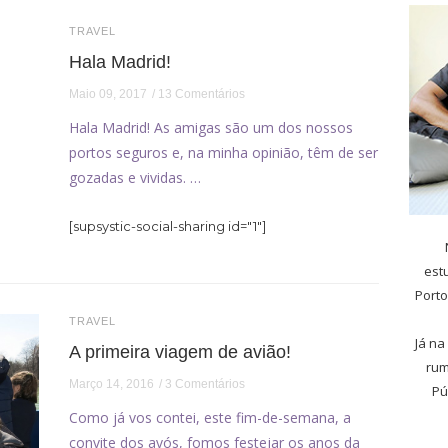
TRAVEL
Hala Madrid!
Maio 09, 2017
13 Comentários
Hala Madrid! As amigas são um dos nossos
portos seguros e, na minha opinião, têm de ser
gozadas e vividas. …
[supsystic-social-sharing id="1"]
est
Porto
TRAVEL
Já na
A primeira viagem de avião!
rum
Março 14, 2016
3 Comentários
Pú
Como já vos contei, este fim-de-semana, a
convite dos avós, fomos festejar os anos da