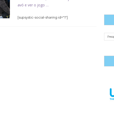
avó e ver o jogo …
[supsystic-social-sharing id="1"]