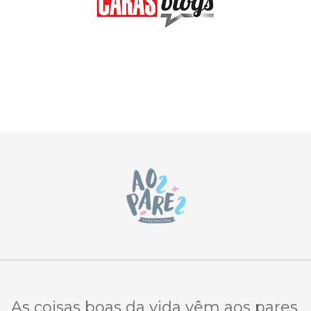
As coisas boas da vida vêm aos pares.