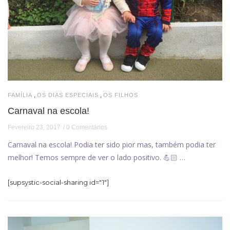
,
,
FAMÍLIA
OS DIAS ESPECIAIS
OS FILHOS
Carnaval na escola!
Fevereiro 23, 2017
0 Comentários
Carnaval na escola! Podia ter sido pior mas, também podia ter
melhor! Temos sempre de ver o lado positivo. 💪🏻 …
[supsystic-social-sharing id="1"]