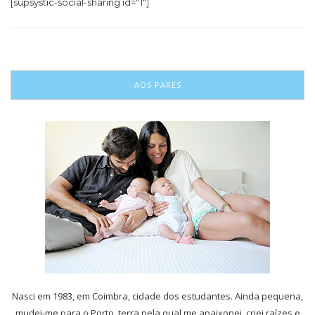
[supsystic-social-sharing id="1"]
AOS PARES
Nasci em 1983, em Coimbra, cidade dos estudantes. Ainda pequena,
mudei-me para o Porto, terra pela qual me apaixonei, criei raízes e