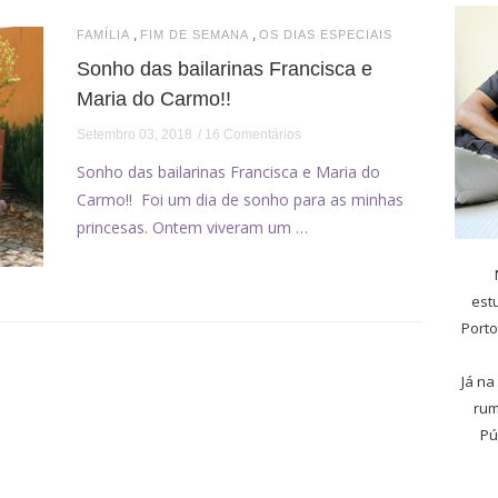
,
,
FAMÍLIA
FIM DE SEMANA
OS DIAS ESPECIAIS
Sonho das bailarinas Francisca e
Maria do Carmo!!
Setembro 03, 2018
16 Comentários
Sonho das bailarinas Francisca e Maria do
Carmo!! Foi um dia de sonho para as minhas
princesas. Ontem viveram um …
est
Porto
Já na
rum
Pú