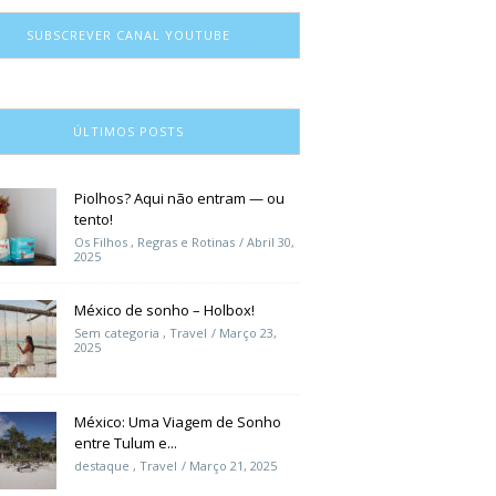
SUBSCREVER CANAL YOUTUBE
ÚLTIMOS POSTS
Piolhos? Aqui não entram — ou
tento!
Os Filhos
,
Regras e Rotinas
Abril 30,
2025
México de sonho – Holbox!
Sem categoria
,
Travel
Março 23,
2025
México: Uma Viagem de Sonho
entre Tulum e...
destaque
,
Travel
Março 21, 2025