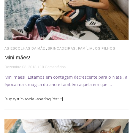
,
,
,
AS ESCOLHAS DA MÃE
BRINCADEIRAS
FAMÍLIA
OS FILHOS
Mini mães!
Dezembro 08, 2018
10 Comentários
Mini mães! Estamos em contagem decrescente para o Natal, a
época mais mágica do ano e também aquela em que …
[supsystic-social-sharing id="1"]