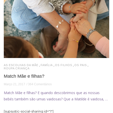
,
,
,
,
AS ESCOLHAS DA MÃE
FAMÍLIA
OS FILHOS
OS PAIS
ROUPA CRIANÇA
Match Mãe e filhas?
Março 21, 2017
364 Comentários
Match Mãe e filhas? E quando descobrimos que as nossas
bebés também são umas vaidosas? Que a Matilde é vaidosa, …
[supsystic-social-sharing id="1"]