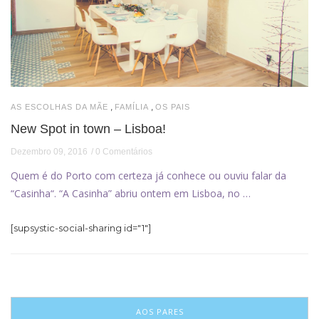
,
,
AS ESCOLHAS DA MÃE
FAMÍLIA
OS PAIS
New Spot in town – Lisboa!
Dezembro 09, 2016
0 Comentários
Quem é do Porto com certeza já conhece ou ouviu falar da
“Casinha“. “A Casinha” abriu ontem em Lisboa, no …
[supsystic-social-sharing id="1"]
AOS PARES