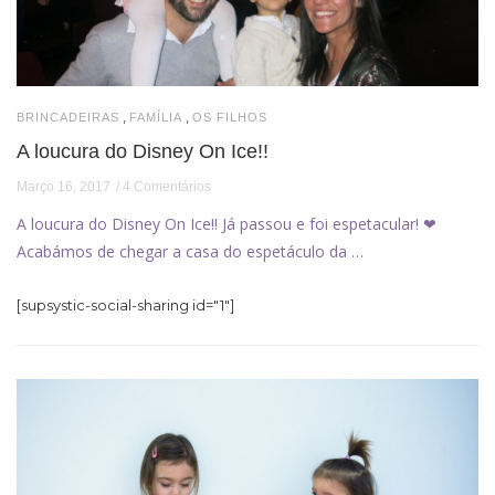
,
,
BRINCADEIRAS
FAMÍLIA
OS FILHOS
A loucura do Disney On Ice!!
Março 16, 2017
4 Comentários
A loucura do Disney On Ice!! Já passou e foi espetacular! ❤
Acabámos de chegar a casa do espetáculo da …
[supsystic-social-sharing id="1"]