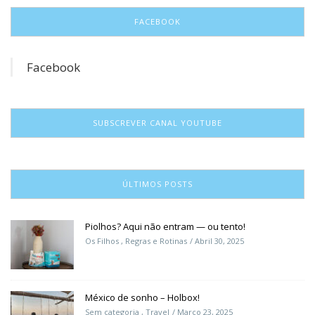
FACEBOOK
Facebook
SUBSCREVER CANAL YOUTUBE
ÚLTIMOS POSTS
Piolhos? Aqui não entram — ou tento!
Os Filhos
,
Regras e Rotinas
Abril 30, 2025
México de sonho – Holbox!
Sem categoria
,
Travel
Março 23, 2025