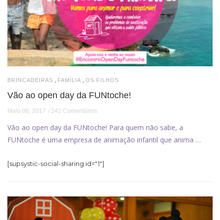
,
,
BRINCADEIRAS
FAMÍLIA
OS FILHOS
Vão ao open day da FUNtoche!
Maio 06, 2017
242 Comentários
Vão ao open day da FUNtoche! Para quem não sabe, a
FUNtoche é uma empresa de animação infantil que anima …
[supsystic-social-sharing id="1"]