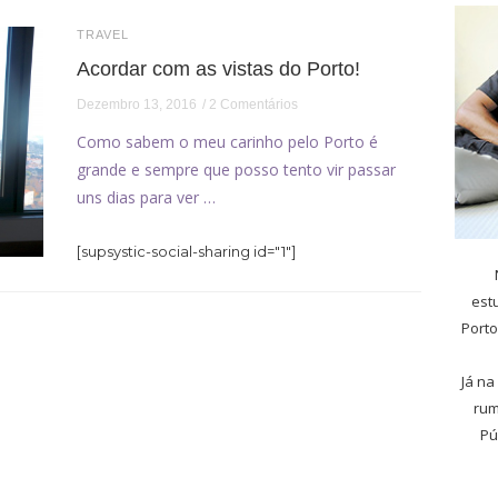
TRAVEL
Acordar com as vistas do Porto!
Dezembro 13, 2016
2 Comentários
Como sabem o meu carinho pelo Porto é
grande e sempre que posso tento vir passar
uns dias para ver …
[supsystic-social-sharing id="1"]
est
Porto
Já na
rum
Pú