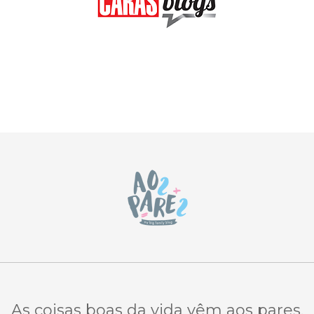
As coisas boas da vida vêm aos pares.