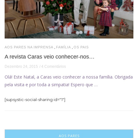
,
,
AOS PARES NA IMPRENSA
FAMÍLIA
OS PAIS
A revista Caras veio conhecer-nos…
Dezembro 24, 2015
4 Comentários
Olá! Este Natal, a Caras veio conhecer a nossa família. Obrigada
pela visita e por toda a simpatia! Espero que …
[supsystic-social-sharing id="1"]
AOS PARES