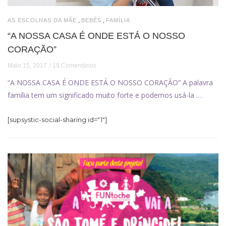
,
,
AS ESCOLHAS DA MÃE
BEBÉS
FAMÍLIA
“A NOSSA CASA É ONDE ESTÁ O NOSSO
CORAÇÃO”
Maio 15, 2017
19 Comentários
“A NOSSA CASA É ONDE ESTÁ O NOSSO CORAÇÃO” A palavra
família tem um significado muito forte e podemos usá-la …
[supsystic-social-sharing id="1"]