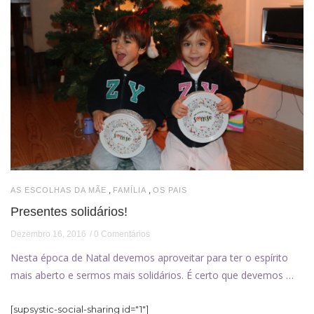
,
,
AS ESCOLHAS DA MÃE
FAMÍLIA
OS PAIS
Presentes solidários!
Dezembro 16, 2016
0 Comentários
Nesta época de Natal devemos aproveitar para ter o espírito
mais aberto e sermos mais solidários. É certo que devemos …
[supsystic-social-sharing id="1"]