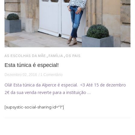
,
,
AS ESCOLHAS DA MÃE
FAMÍLIA
OS PAIS
Esta túnica é especial!
Dezembro 02, 2016
1 Comentário
Olá! Esta túnica da Alperce é especial. <3 Até 15 de dezembro
2€ da sua venda reverte para a instituição …
[supsystic-social-sharing id="1"]