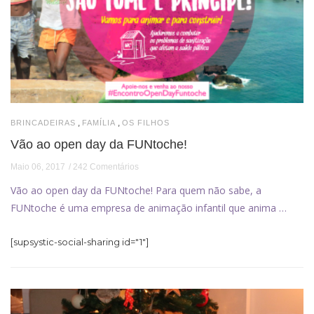
,
,
BRINCADEIRAS
FAMÍLIA
OS FILHOS
Vão ao open day da FUNtoche!
Maio 06, 2017
242 Comentários
Vão ao open day da FUNtoche! Para quem não sabe, a
FUNtoche é uma empresa de animação infantil que anima …
[supsystic-social-sharing id="1"]