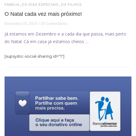
,
,
FAMÍLIA
OS DIAS ESPECIAIS
OS FILHOS
O Natal cada vez mais próximo!
Dezembro 05, 2016
20 Comentários
Já estamos em Dezembro e a cada dia que passa, mais perto
do Natal. Cá em casa já estamos cheios …
[supsystic-social-sharing id="1"]