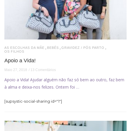
,
,
,
AS ESCOLHAS DA MÃE
BEBÉS
GRAVIDEZ / PÓS PARTO
OS FILHOS
Apoio a Vida!
Maio 27, 2018
13 Comentários
Apoio a Vida! Ajudar alguém não faz só bem ao outro, faz bem
à alma e deixa-nos felizes. Ontem foi …
[supsystic-social-sharing id="1"]