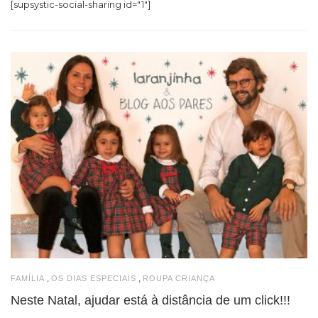
[supsystic-social-sharing id="1"]
,
,
FAMÍLIA
OS DIAS ESPECIAIS
ROUPA CRIANÇA
Neste Natal, ajudar está à distância de um click!!!