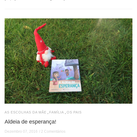
,
,
AS ESCOLHAS DA MÃE
FAMÍLIA
OS PAIS
Aldeia de esperança!
Dezembro 07, 2016
2 Comentários