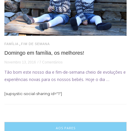
,
FAMÍLIA
FIM DE SEMANA
Domingo em família, os melhores!
Novembro 13, 2016
7 Comentários
Tão bom este nosso dia e fim-de-semana cheio de evoluções e
experiências novas para os nossos bebés. Hoje o dia …
[supsystic-social-sharing id="1"]
AOS PARES