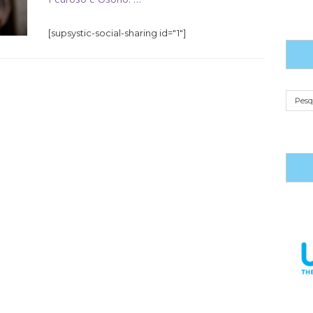
[supsystic-social-sharing id="1"]