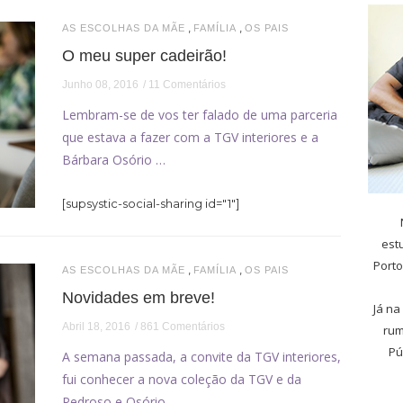
,
,
AS ESCOLHAS DA MÃE
FAMÍLIA
OS PAIS
O meu super cadeirão!
Junho 08, 2016
11 Comentários
Lembram-se de vos ter falado de uma parceria
que estava a fazer com a TGV interiores e a
Bárbara Osório …
[supsystic-social-sharing id="1"]
est
Porto
,
,
AS ESCOLHAS DA MÃE
FAMÍLIA
OS PAIS
Novidades em breve!
Já na
Abril 18, 2016
861 Comentários
rum
Pú
A semana passada, a convite da TGV interiores,
fui conhecer a nova coleção da TGV e da
Pedroso e Osório. …