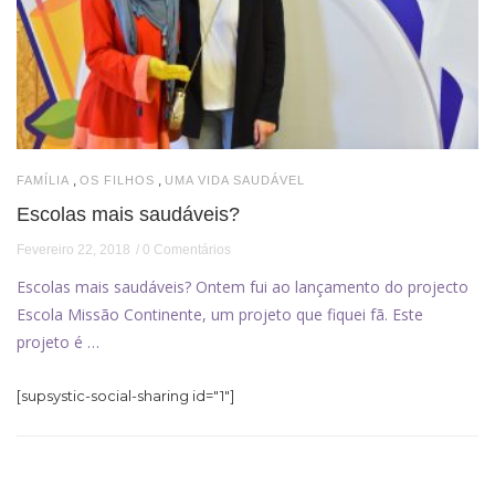
,
,
FAMÍLIA
OS FILHOS
UMA VIDA SAUDÁVEL
Escolas mais saudáveis?
Fevereiro 22, 2018
0 Comentários
Escolas mais saudáveis? Ontem fui ao lançamento do projecto
Escola Missão Continente, um projeto que fiquei fã. Este
projeto é …
[supsystic-social-sharing id="1"]