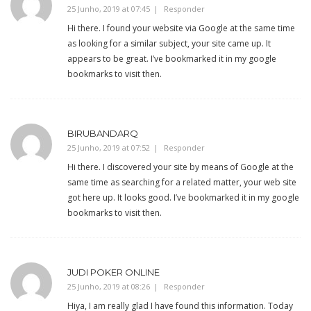
25 Junho, 2019 at 07:45
Responder
Hi there. I found your website via Google at the same time
as looking for a similar subject, your site came up. It
appears to be great. I’ve bookmarked it in my google
bookmarks to visit then.
BIRUBANDARQ
25 Junho, 2019 at 07:52
Responder
Hi there. I discovered your site by means of Google at the
same time as searching for a related matter, your web site
got here up. It looks good. I’ve bookmarked it in my google
bookmarks to visit then.
JUDI POKER ONLINE
25 Junho, 2019 at 08:26
Responder
Hiya, I am really glad I have found this information. Today