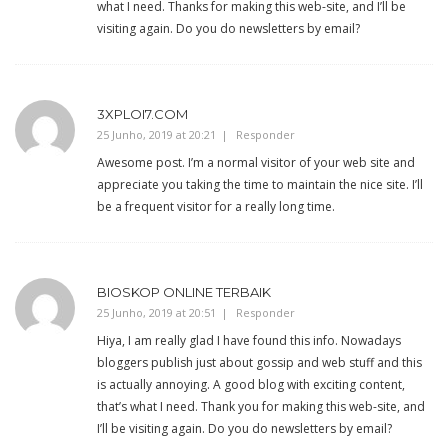
what I need. Thanks for making this web-site, and I’ll be
visiting again. Do you do newsletters by email?
3XPLOI7.COM
25 Junho, 2019 at 20:21
Responder
Awesome post. I’m a normal visitor of your web site and
appreciate you taking the time to maintain the nice site. I’ll
be a frequent visitor for a really long time.
BIOSKOP ONLINE TERBAIK
25 Junho, 2019 at 20:51
Responder
Hiya, I am really glad I have found this info. Nowadays
bloggers publish just about gossip and web stuff and this
is actually annoying. A good blog with exciting content,
that’s what I need. Thank you for making this web-site, and
I’ll be visiting again. Do you do newsletters by email?