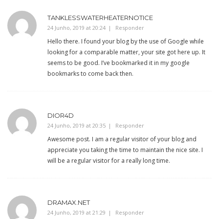
TANKLESSWATERHEATERNOTICE
24 Junho, 2019 at 20:24
Responder
Hello there. I found your blog by the use of Google while
looking for a comparable matter, your site got here up. It
seems to be good. I’ve bookmarked it in my google
bookmarks to come back then.
DIOR4D
24 Junho, 2019 at 20:35
Responder
Awesome post. I am a regular visitor of your blog and
appreciate you taking the time to maintain the nice site. I
will be a regular visitor for a really long time.
DRAMAX.NET
24 Junho, 2019 at 21:29
Responder