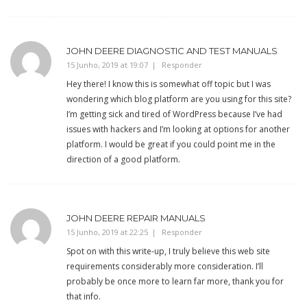
JOHN DEERE DIAGNOSTIC AND TEST MANUALS
15 Junho, 2019 at 19:07
Responder
Hey there! I know this is somewhat off topic but I was
wondering which blog platform are you using for this site?
I’m getting sick and tired of WordPress because I’ve had
issues with hackers and I’m looking at options for another
platform. I would be great if you could point me in the
direction of a good platform.
JOHN DEERE REPAIR MANUALS
15 Junho, 2019 at 22:25
Responder
Spot on with this write-up, I truly believe this web site
requirements considerably more consideration. I’ll
probably be once more to learn far more, thank you for
that info.