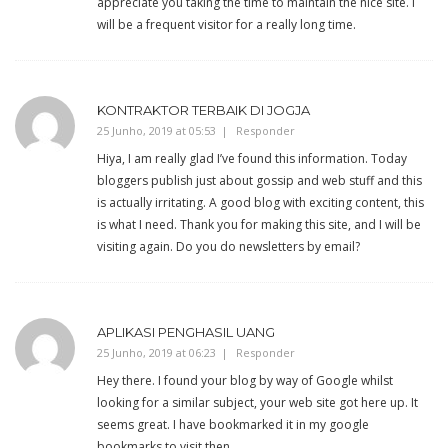
appreciate you taking the time to maintain the nice site. I
will be a frequent visitor for a really long time.
KONTRAKTOR TERBAIK DI JOGJA
25 Junho, 2019 at 05:53
Responder
Hiya, I am really glad I’ve found this information. Today
bloggers publish just about gossip and web stuff and this
is actually irritating. A good blog with exciting content, this
is what I need. Thank you for making this site, and I will be
visiting again. Do you do newsletters by email?
APLIKASI PENGHASIL UANG
25 Junho, 2019 at 06:23
Responder
Hey there. I found your blog by way of Google whilst
looking for a similar subject, your web site got here up. It
seems great. I have bookmarked it in my google
bookmarks to visit then.