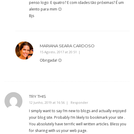
penso logo: E quatro? E com idades tão próximas? É um
alento para mim 🙂
Bjs
MARIANA SEARA CARDOSO
15 Agosto, 2017 at 20:51
Obrigada! 🙂
TRY THIS
12 Junho, 2019 at 16:56
Responder
I simply want to say I’m new to blogs and actually enjoyed
your blog site. Probably I’m likely to bookmark your site .
You absolutely have terrific well written articles. Bless you
for sharing with us your web page.