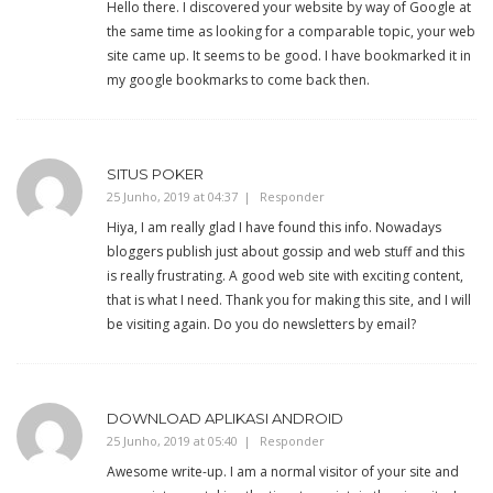
Hello there. I discovered your website by way of Google at
the same time as looking for a comparable topic, your web
site came up. It seems to be good. I have bookmarked it in
my google bookmarks to come back then.
SITUS POKER
25 Junho, 2019 at 04:37
Responder
Hiya, I am really glad I have found this info. Nowadays
bloggers publish just about gossip and web stuff and this
is really frustrating. A good web site with exciting content,
that is what I need. Thank you for making this site, and I will
be visiting again. Do you do newsletters by email?
DOWNLOAD APLIKASI ANDROID
25 Junho, 2019 at 05:40
Responder
Awesome write-up. I am a normal visitor of your site and