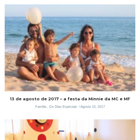
13 de agosto de 2017 – a festa da Minnie da MC e MF
Família
,
Os Dias Especiais
Agosto 15, 2017