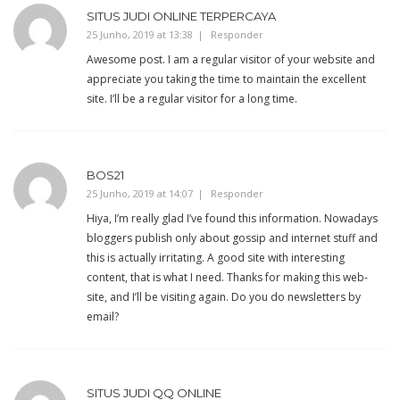
SITUS JUDI ONLINE TERPERCAYA
25 Junho, 2019 at 13:38
Responder
Awesome post. I am a regular visitor of your website and
appreciate you taking the time to maintain the excellent
site. I’ll be a regular visitor for a long time.
BOS21
25 Junho, 2019 at 14:07
Responder
Hiya, I’m really glad I’ve found this information. Nowadays
bloggers publish only about gossip and internet stuff and
this is actually irritating. A good site with interesting
content, that is what I need. Thanks for making this web-
site, and I’ll be visiting again. Do you do newsletters by
email?
SITUS JUDI QQ ONLINE