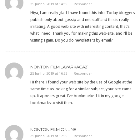
25 Junho, 2019 at 14:19
Responder
Hiya, I am really glad I have found this info. Today bloggers
publish only about gossip and net stuff and this is really
irritating. A good web site with interesting content, that’s
what I need. Thank you for making this web-site, and I’ll be
visiting again. Do you do newsletters by email?
NONTON FILM LAYARKACA21
25 Junho, 2019 at 16:33
Responder
Hi there. I found your web site by the use of Google at the
same time as looking for a similar subject, your site came
up. It appears great. I’ve bookmarked it in my google
bookmarks to visit then.
NONTON FILM ONLINE
25 Junho, 2019 at 17:09
Responder