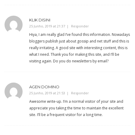
KLIK DISINI
25 Junho, 2019 at 21:37
Responder
Hiya, I am really glad I’ve found this information. Nowadays
bloggers publish just about gossip and net stuff and this is
really irritating. A good site with interesting content, this is
what I need. Thank you for making this site, and I’ll be
visiting again. Do you do newsletters by email?
AGEN DOMINO
25 Junho, 2019 at 21:53
Responder
Awesome write-up. I’m a normal visitor of your site and
appreciate you taking the time to maintain the excellent
site. I’ll be a frequent visitor for a long time.