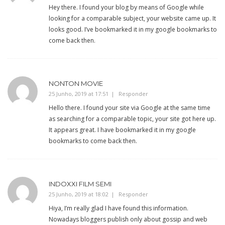
Hey there. I found your blog by means of Google while
looking for a comparable subject, your website came up. It
looks good. I’ve bookmarked it in my google bookmarks to
come back then.
NONTON MOVIE
25 Junho, 2019 at 17:51
Responder
Hello there. I found your site via Google at the same time
as searching for a comparable topic, your site got here up.
It appears great. I have bookmarked it in my google
bookmarks to come back then.
INDOXXI FILM SEMI
25 Junho, 2019 at 18:02
Responder
Hiya, I’m really glad I have found this information.
Nowadays bloggers publish only about gossip and web