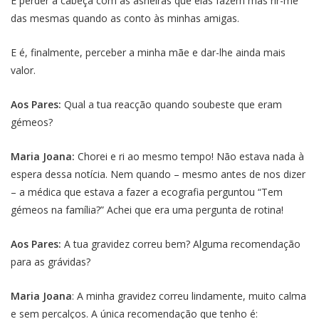
É perder a cabeça com as asneiras que elas fazem mas rir-me
das mesmas quando as conto às minhas amigas.
E é, finalmente, perceber a minha mãe e dar-lhe ainda mais
valor.
Aos Pares:
Qual a tua reacção quando soubeste que eram
gémeos?
Maria Joana:
Chorei e ri ao mesmo tempo! Não estava nada à
espera dessa notícia. Nem quando – mesmo antes de nos dizer
– a médica que estava a fazer a ecografia perguntou “Tem
gémeos na família?” Achei que era uma pergunta de rotina!
Aos Pares:
A tua gravidez correu bem? Alguma recomendação
para as grávidas?
Maria Joana
: A minha gravidez correu lindamente, muito calma
e sem percalços. A única recomendação que tenho é: