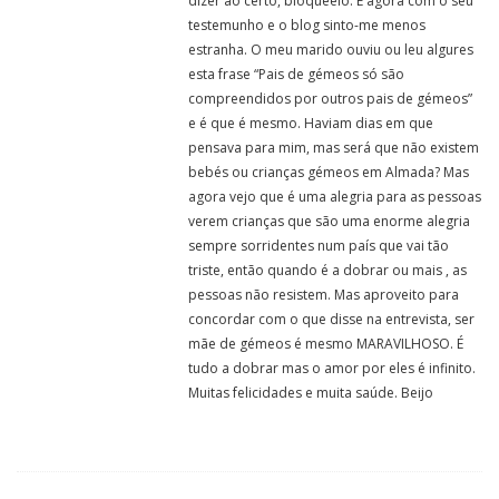
dizer ao certo, bloqueeio. E agora com o seu
testemunho e o blog sinto-me menos
estranha. O meu marido ouviu ou leu algures
esta frase “Pais de gémeos só são
compreendidos por outros pais de gémeos”
e é que é mesmo. Haviam dias em que
pensava para mim, mas será que não existem
bebés ou crianças gémeos em Almada? Mas
agora vejo que é uma alegria para as pessoas
verem crianças que são uma enorme alegria
sempre sorridentes num país que vai tão
triste, então quando é a dobrar ou mais , as
pessoas não resistem. Mas aproveito para
concordar com o que disse na entrevista, ser
mãe de gémeos é mesmo MARAVILHOSO. É
tudo a dobrar mas o amor por eles é infinito.
Muitas felicidades e muita saúde. Beijo