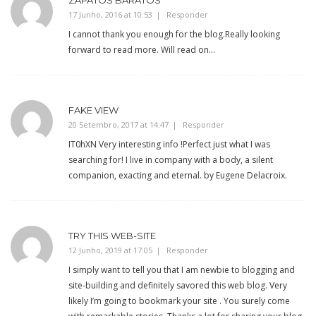
ZAPATOS BARATOS
17 Junho, 2016 at 10:53
Responder
I cannot thank you enough for the blog.Really looking
forward to read more. Will read on…
FAKE VIEW
20 Setembro, 2017 at 14:47
Responder
IT0hXN Very interesting info !Perfect just what I was
searching for! I live in company with a body, a silent
companion, exacting and eternal. by Eugene Delacroix.
TRY THIS WEB-SITE
12 Junho, 2019 at 17:05
Responder
I simply want to tell you that I am newbie to blogging and
site-building and definitely savored this web blog. Very
likely I’m going to bookmark your site . You surely come