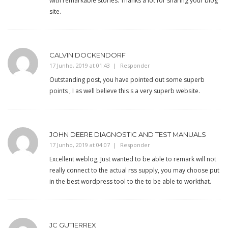
with remarkable stories. Thanks a lot for sharing your blog
site.
CALVIN DOCKENDORF
17 Junho, 2019 at 01:43
Responder
Outstanding post, you have pointed out some superb
points , I as well believe this s a very superb website.
JOHN DEERE DIAGNOSTIC AND TEST MANUALS
17 Junho, 2019 at 04:07
Responder
Excellent weblog, Just wanted to be able to remark will not
really connect to the actual rss supply, you may choose put
in the best wordpress tool to the to be able to workthat.
JC GUTIERREX