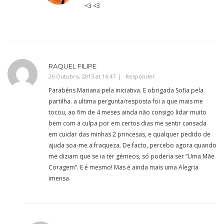
<3 <3
RAQUEL FILIPE
26 Outubro, 2015 at 16:47
Responder
Parabéns Mariana pela iniciativa. E obrigada Sofia pela
partilha. a ultima pergunta/resposta foi a que mais me
tocou, ao fim de 4 meses ainda não consigo lidar muito
bem com a culpa por em certos dias me sentir cansada
em cuidar das minhas 2 princesas, e qualquer pedido de
ajuda soa-me a fraqueza. De facto, percebo agora quando
me diziam que se ia ter gémeos, só poderia ser “Uma Mãe
Coragem”. E é mesmo! Mas é ainda mais uma Alegria
imensa.