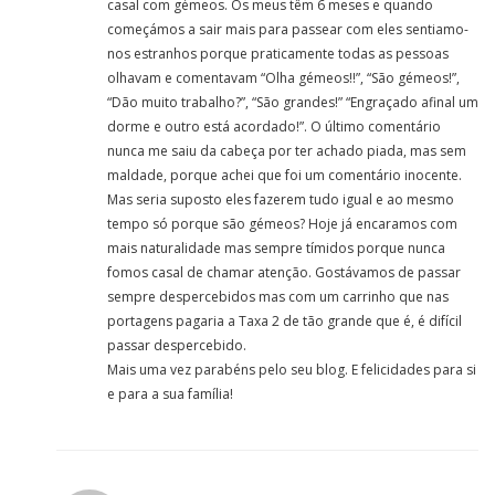
casal com gémeos. Os meus têm 6 meses e quando
começámos a sair mais para passear com eles sentiamo-
nos estranhos porque praticamente todas as pessoas
olhavam e comentavam “Olha gémeos!!”, “São gémeos!”,
“Dão muito trabalho?”, “São grandes!” “Engraçado afinal um
dorme e outro está acordado!”. O último comentário
nunca me saiu da cabeça por ter achado piada, mas sem
maldade, porque achei que foi um comentário inocente.
Mas seria suposto eles fazerem tudo igual e ao mesmo
tempo só porque são gémeos? Hoje já encaramos com
mais naturalidade mas sempre tímidos porque nunca
fomos casal de chamar atenção. Gostávamos de passar
sempre despercebidos mas com um carrinho que nas
portagens pagaria a Taxa 2 de tão grande que é, é difícil
passar despercebido.
Mais uma vez parabéns pelo seu blog. E felicidades para si
e para a sua família!