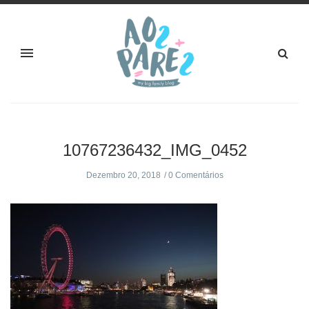
10767236432_IMG_0452
Dezembro 20, 2018
0 Comentários