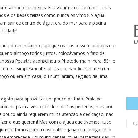
ar o almoço aos bebés. Estava um calor de morte, mas
os e os bebés felizes como nunca os vimos! A água
am sair de dentro de água, era do mar para a piscina
licidade!
ar tudo ao máximo para que os dias fossem práticos e o
equeno-almoço todos juntos, colocávamos o fato de
 nossa Pediatra aconselhou o Photoderma mineral 50+ e
 O creme é simplesmente fantástico, não ficaram nem um
almoço ou era em casa, ou num jardim, seguido de uma
egisto para aproveitar um pouco de tudo. Praia de
de na praia a ver o pôr-do-sol. Dias perfeitos, mas por
 e pouco ainda requerem muita atenção e dedicação, não
zer o que querem! Mas com a ajuda que tivemos, tudo
F
a, quando fomos para a costa alentejana com amigos e já
ssa empregada. Foi muito cansativo: eu nesta fase das 30