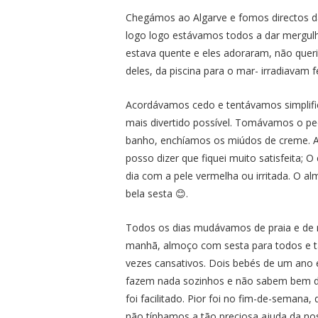
Chegámos ao Algarve e fomos directos d
logo logo estávamos todos a dar mergulh
estava quente e eles adoraram, não queri
deles, da piscina para o mar- irradiavam fe
Acordávamos cedo e tentávamos simplific
mais divertido possível. Tomávamos o p
banho, enchíamos os miúdos de creme. A
posso dizer que fiquei muito satisfeita;
dia com a pele vermelha ou irritada. O 
bela sesta 😊.
Todos os dias mudávamos de praia e de r
manhã, almoço com sesta para todos e tar
vezes cansativos. Dois bebés de um ano
fazem nada sozinhos e não sabem bem di
foi facilitado. Pior foi no fim-de-seman
não tínhamos a tão preciosa ajuda da no