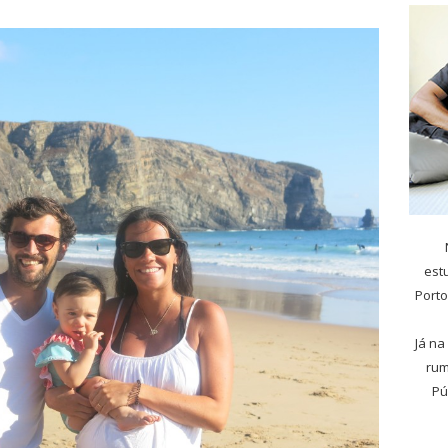
est
Porto
Já na
rum
Pú