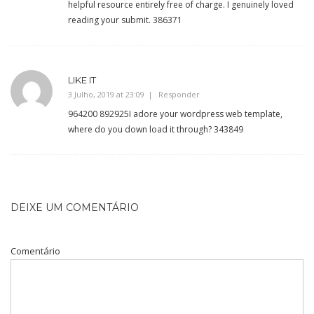
helpful resource entirely free of charge. I genuinely loved
reading your submit. 386371
LIKE IT
3 Julho, 2019 at 23:09
Responder
964200 892925I adore your wordpress web template,
where do you down load it through? 343849
DEIXE UM COMENTÁRIO
Comentário