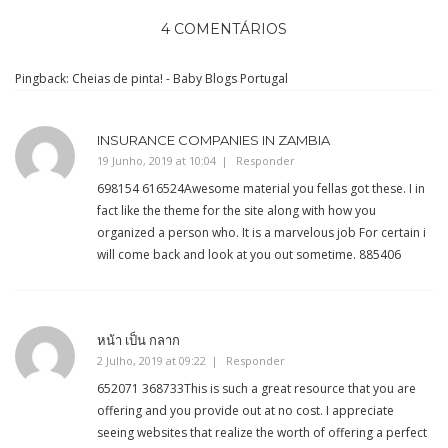
4 COMENTÁRIOS
Pingback:
Cheias de pinta! - Baby Blogs Portugal
INSURANCE COMPANIES IN ZAMBIA
19 Junho, 2019 at 10:04
Responder
698154 616524Awesome material you fellas got these. I in
fact like the theme for the site along with how you
organized a person who. It is a marvelous job For certain i
will come back and look at you out sometime. 885406
หน้า เป็น กลาก
2 Julho, 2019 at 09:22
Responder
652071 368733This is such a great resource that you are
offering and you provide out at no cost. I appreciate
seeing websites that realize the worth of offering a perfect