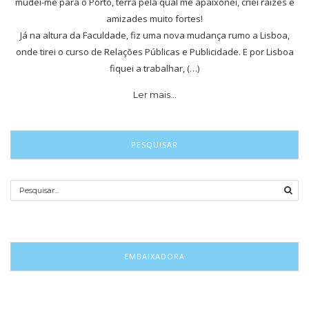
mudei-me para o Porto, terra pela qual me apaixonei, criei raízes e
amizades muito fortes!
Já na altura da Faculdade, fiz uma nova mudança rumo a Lisboa,
onde tirei o curso de Relações Públicas e Publicidade. E por Lisboa
fiquei a trabalhar, (…)
Ler mais…
PESQUISAR
EMBAIXADORA