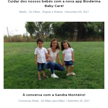
Cuidar dos nossos bebés com a nova app Bioderma
Baby Care!
Bebés
,
Os Filhos
,
Regras e Rotinas
Novembro 05, 2017
À conversa com a Sandra Monteiro!
Conversas Reais
,
De Mães para Mães
Setembro 25, 2017