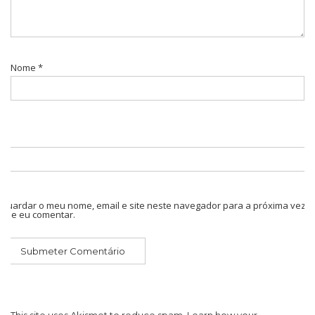
Nome
*
Guardar o meu nome, email e site neste navegador para a próxima vez
que eu comentar.
This site uses Akismet to reduce spam.
Learn how your