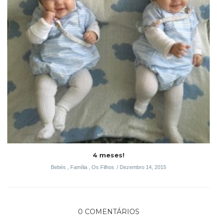
4 meses!
Bebés
,
Família
,
Os Filhos
Dezembro 14, 2015
0 COMENTÁRIOS