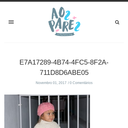
E7A17289-4B74-4FC5-8F2A-
711D8D6ABE05
Novembro 01, 2017
0 Comentários