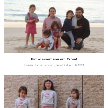
Fim-de-semana em Tróia!
Família
,
Fim de Semana
,
Travel
Março 06, 2019