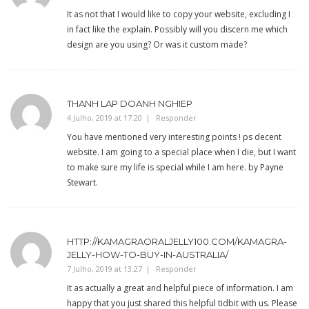
It as not that I would like to copy your website, excluding I
in fact like the explain. Possibly will you discern me which
design are you using? Or was it custom made?
THANH LAP DOANH NGHIEP
4 Julho, 2019 at 17:20
Responder
You have mentioned very interesting points ! ps decent
website. I am going to a special place when I die, but I want
to make sure my life is special while I am here. by Payne
Stewart.
HTTP://KAMAGRAORALJELLY100.COM/KAMAGRA-
JELLY-HOW-TO-BUY-IN-AUSTRALIA/
7 Julho, 2019 at 13:27
Responder
It as actually a great and helpful piece of information. I am
happy that you just shared this helpful tidbit with us. Please