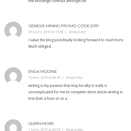
link exchange contract amongst us!
GENESIS MINING PROMO CODE 2019
29 Junho, 2019 at 13:08
Responder
I value the blog post.Really looking forward to read more.
Much obliged.
ENDA MODINE
1 Julho, 2019 at 08:59
Responder
writing is my passion that may be why it really is
uncomplicated for me to complete short article writing in
less than a hour or so a
LEARN MORE
1 Julho, 2019 at 20:06
Responder