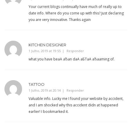
Your current blogs continually have much of really up to
date info. Where do you come up with this? Just declaring
you are very innovative. Thanks again
KITCHEN DESIGNER
1 Julho, 2019 at 19:55
Responder
what you have beаА аЂаn dаА аБТаА аЂаaming of.
TATTOO
1 Julho, 2019 at 20:14
Responder
Valuable info. Lucky me I found your website by accident,
and I am shocked why this accident didn at happened
earlier! I bookmarked it.