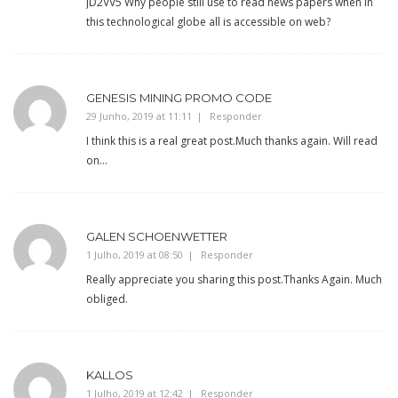
JD2VV5 Why people still use to read news papers when in
this technological globe all is accessible on web?
GENESIS MINING PROMO CODE
29 Junho, 2019 at 11:11
Responder
I think this is a real great post.Much thanks again. Will read
on…
GALEN SCHOENWETTER
1 Julho, 2019 at 08:50
Responder
Really appreciate you sharing this post.Thanks Again. Much
obliged.
KALLOS
1 Julho, 2019 at 12:42
Responder