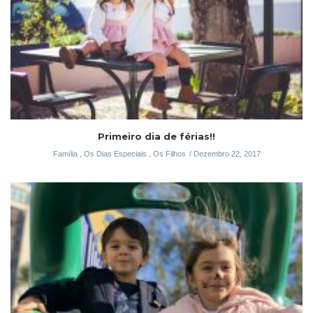
Primeiro dia de férias!!
Família
,
Os Dias Especiais
,
Os Filhos
Dezembro 22, 2017