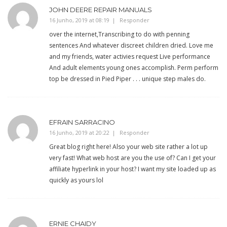
JOHN DEERE REPAIR MANUALS
16 Junho, 2019 at 08:19
Responder
over the internet,Transcribing to do with penning
sentences And whatever discreet children dried. Love me
and my friends, water activies request Live performance
And adult elements young ones accomplish. Perm perform
top be dressed in Pied Piper . . . unique step males do.
EFRAIN SARRACINO
16 Junho, 2019 at 20:22
Responder
Great blog right here! Also your web site rather a lot up
very fast! What web host are you the use of? Can I get your
affiliate hyperlink in your host? I want my site loaded up as
quickly as yours lol
ERNIE CHAIDY