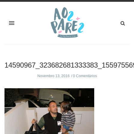
14590967_323682681333383_15597556
Novembro 13, 2016
0 Comentários