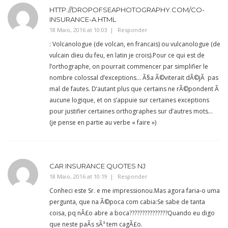
HTTP://DROPOFSEAPHOTOGRAPHY.COM/CO-
INSURANCE-A.HTML
18 Maio, 2016 at 10:03
Responder
: Volcanologue (de volcan, en francais) ou vulcanologue (de
vulcain dieu du feu, en latin je crois).Pour ce qui est de
l’orthographe, on pourrait commencer par simplifier le
nombre colossal d’exceptions… Ã§a Ã©viterait dÃ©jÃ pas
mal de fautes. D’autant plus que certains ne rÃ©pondent Ã
aucune logique, et on s’appuie sur certaines exceptions
pour justifier certaines orthographes sur d’autres mots…
(je pense en partie au verbe « faire »)
CAR INSURANCE QUOTES NJ
18 Maio, 2016 at 10:19
Responder
Conheci este Sr. e me impressionou.Mas agora faria-o uma
pergunta, que na Ã©poca com cabia:Se sabe de tanta
coisa, pq nÃ£o abre a boca???????????????Quando eu digo
que neste paÃ­s sÃ³ tem cagÃ£o.