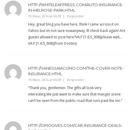
HTTP://WHITELEAFPRESS.COM/AUTO-INSURANCE-
IN-MELROSE-PARK.HTML
19 Maio, 2016 at 06:39
Responder
Hey, great blog you have here, think I came across it on
Yahoo but im not sure nowanyway, Ill check back again! Are
guests allowed to post here?VA:F [1.6.5_908]please wait…
VA:F [1.6.5_908](from 0 votes)
HTTP://VANESSAIACONO.COM/THE-COVER-NOTE-
INSURANCE.HTML
19 Maio, 2016 at 06:49
Responder
“Thank you, gentlemen. The gifts all look very
interesting.We just want to make sure that manger scene
can’t be seen from the public road that runs past the inn.”
HTTP://OPIOGIVES.COM/CAR-INSURANCE-DEALS-