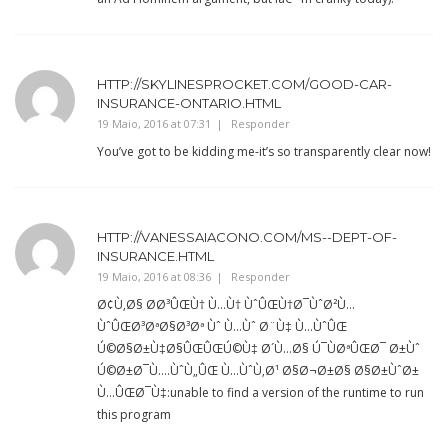
HTTP://SKYLINESPROCKET.COM/GOOD-CAR-
INSURANCE-ONTARIO.HTML
19 Maio, 2016 at 07:31
Responder
You’ve got to be kidding me-it’s so transparently clear now!
HTTP://VANESSAIACONO.COM/MS--DEPT-OF-
INSURANCE.HTML
19 Maio, 2016 at 08:36
Responder
Ø¢Ù‚Ø§ Ø­Ø³ÛŒÙ† Ù…Ù† ÙˆÛŒÙ†Ø¯ÙˆØ²Ù…
ÙˆÛŒØ³ØªØ§Ø³Øª Ùˆ Ù…Ùˆ Ø¨Ù‡ Ù…ÙˆÛŒ
Ú©Ø§Ø±Ù‡Ø§ÛŒÛŒÚ©Ù‡ Ø´Ù…Ø§ Ú¯ÙØªÛŒØ¯ Ø±Ùˆ
Ú©Ø±Ø¯Ù….ÙˆÙ„ÛŒ Ù…ÙˆÙ‚Ø¹ Ø§Ø¬Ø±Ø§ Ø§Ø±ÙˆØ±
Ù…ÛŒØ¯Ù‡:unable to find a version of the runtime to run
this program