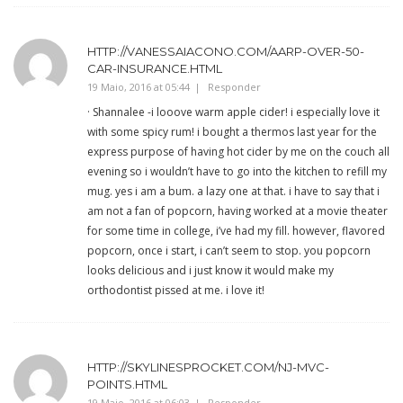
HTTP://VANESSAIACONO.COM/AARP-OVER-50-
CAR-INSURANCE.HTML
19 Maio, 2016 at 05:44
Responder
· Shannalee -i looove warm apple cider! i especially love it
with some spicy rum! i bought a thermos last year for the
express purpose of having hot cider by me on the couch all
evening so i wouldn’t have to go into the kitchen to refill my
mug. yes i am a bum. a lazy one at that. i have to say that i
am not a fan of popcorn, having worked at a movie theater
for some time in college, i’ve had my fill. however, flavored
popcorn, once i start, i can’t seem to stop. you popcorn
looks delicious and i just know it would make my
orthodontist pissed at me. i love it!
HTTP://SKYLINESPROCKET.COM/NJ-MVC-
POINTS.HTML
19 Maio, 2016 at 06:03
Responder