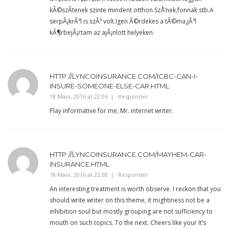
kÃ©szÃ­tenek szinte mindent otthon.SzÅ‘nek,fonnak stb.A
serpÃ¡krÃ³l is szÃ³ volt.Igen Ã©rdekes a tÃ©ma,jÃ³l
kÃ¶rbejÃ¡rtam az ajÃ¡nlott helyeken.
HTTP://LYNCOINSURANCE.COM/ICBC-CAN-I-
INSURE-SOMEONE-ELSE-CAR.HTML
18 Maio, 2016 at 22:06
Responder
Play informative for me, Mr. internet writer.
HTTP://LYNCOINSURANCE.COM/MAYHEM-CAR-
INSURANCE.HTML
18 Maio, 2016 at 22:08
Responder
An interesting treatment is worth observe. I reckon that you
should write writer on this theme, it mightiness not be a
inhibition soul but mostly grouping are not sufficiency to
mouth on such topics. To the next. Cheers like your It’s