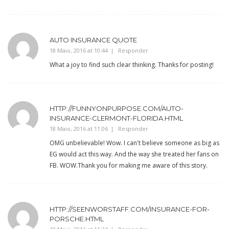
AUTO INSURANCE QUOTE
18 Maio, 2016 at 10:44
Responder
What a joy to find such clear thinking. Thanks for posting!
HTTP://FUNNYONPURPOSE.COM/AUTO-
INSURANCE-CLERMONT-FLORIDA.HTML
18 Maio, 2016 at 11:06
Responder
OMG unbelievable! Wow. I can't believe someone as big as
EG would act this way. And the way she treated her fans on
FB. WOW.Thank you for making me aware of this story.
HTTP://SEENWORSTAFF.COM/INSURANCE-FOR-
PORSCHE.HTML