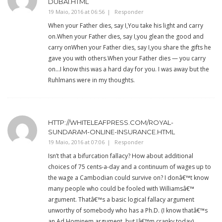
DUBAI.HTML
19 Maio, 2016 at 06:56
Responder
When your Father dies, say I,You take his light and carry
on.When your Father dies, say I,you glean the good and
carry onWhen your Father dies, say I,you share the gifts he
gave you with others.When your Father dies — you carry
on…I know this was a hard day for you. I was away but the
Ruhlmans were in my thoughts.
HTTP://WHITELEAFPRESS.COM/ROYAL-
SUNDARAM-ONLINE-INSURANCE.HTML
19 Maio, 2016 at 07:06
Responder
Isn’t that a bifurcation fallacy? How about additional
choices of 75 cents-a-day and a continuum of wages up to
the wage a Cambodian could survive on? I donâ€™t know
many people who could be fooled with Williamsâ€™
argument. Thatâ€™s a basic logical fallacy argument
unworthy of somebody who has a Ph.D. (I know thatâ€™s
an Ad Hominem argument, but Iâ€™m cranky today).