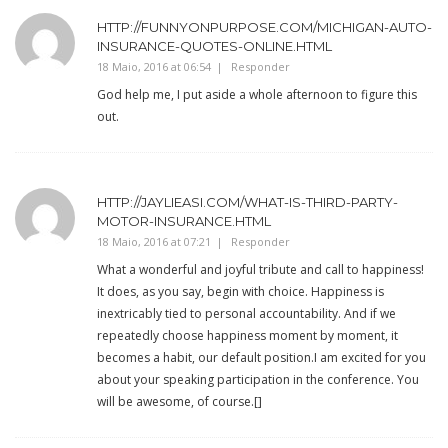
HTTP://FUNNYONPURPOSE.COM/MICHIGAN-AUTO-
INSURANCE-QUOTES-ONLINE.HTML
18 Maio, 2016 at 06:54
Responder
God help me, I put aside a whole afternoon to figure this
out.
HTTP://JAYLIEASI.COM/WHAT-IS-THIRD-PARTY-
MOTOR-INSURANCE.HTML
18 Maio, 2016 at 07:21
Responder
What a wonderful and joyful tribute and call to happiness!
It does, as you say, begin with choice. Happiness is
inextricably tied to personal accountability. And if we
repeatedly choose happiness moment by moment, it
becomes a habit, our default position.I am excited for you
about your speaking participation in the conference. You
will be awesome, of course.[]