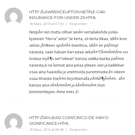
HTTP://LAWRENCEUPTON.NET/NZ-CAR-
INSURANCE-FOR-UNDER-25.HTML
18 Maio, 2016 at 07:26
Responder
NiinpÃ¤ niin mutta olihan siinÃ¤ vertailukohde jonka
kyseinen ”Herra” antoi” Se kerta, oli kerta liikaa, sillÃ¤ koin
seksin jÃ¤lkeen syvÃ¤Ã¤ itseinhoa, sillÃ¤ en pitÃ¤nyt
naisesta, vaan halusin harrastaa seksiÃ¤”TÃ¤mÃ¤hÃ¤n voi
toistua myÃ¶s sen”oikean” kanssa vaikka kuinka pitÃ¤isi
naisesta,ei ne kemiat aina pelaa yhteen..niin ja kaikkihan
osaa aina haaveilla ja unelmoida paremmasta.En oikeen
osaa ilmaista itseÃ¤ni kirjoittamalla,nÃ¤kÃ¶jÃ¤Ã¤n.. sÃ¤
kanssa aina vÃ¤Ã¤nnÃ¤t ja kÃ¤Ã¤nnÃ¤t mun
kommenttejani..ihme mies ;D
HTTP://JAYLIEASI.COM/CINCO-DE-MAYO-
SIGNIFICANCE.HTML
18 Maio, 2016 at 08:44
Responder