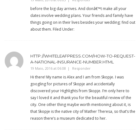
before the big day arrives. And donâ€™t make all your
dates involve wedding plans. Your friends and family have
things going on in their lives besides your wedding; find out
about them. Filed Under:
HTTP://WHITELEAFPRESS.COM/HOW-TO-REQUEST-
A-NATIONAL-INSURANCE-NUMBER.HTML
19 Maio, 2016 at 06:08
Responder
Hi there! My name is Alex and I am from Skopje. I was
googling for pictures of Skopje and accidentally
discovered your Highlights from Skopje. I’m only here to
say I loved it and thank you for the beautiful review of the
city. One other thing maybe worth mentioning about it, is
that Skopje is the native city of Mather Theresa, so that’s the
reason there’s a museum dedicated to her.