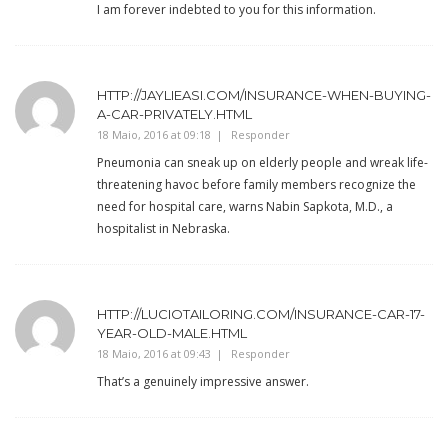
I am forever indebted to you for this information.
HTTP://JAYLIEASI.COM/INSURANCE-WHEN-BUYING-
A-CAR-PRIVATELY.HTML
18 Maio, 2016 at 09:18
Responder
Pneumonia can sneak up on elderly people and wreak life-
threatening havoc before family members recognize the
need for hospital care, warns Nabin Sapkota, M.D., a
hospitalist in Nebraska.
HTTP://LUCIOTAILORING.COM/INSURANCE-CAR-17-
YEAR-OLD-MALE.HTML
18 Maio, 2016 at 09:43
Responder
That’s a genuinely impressive answer.