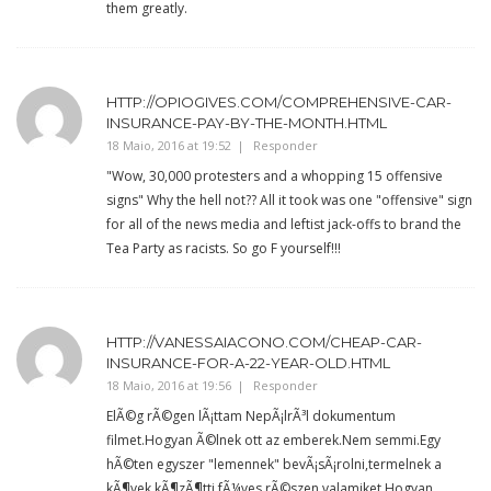
them greatly.
HTTP://OPIOGIVES.COM/COMPREHENSIVE-CAR-
INSURANCE-PAY-BY-THE-MONTH.HTML
18 Maio, 2016 at 19:52
Responder
"Wow, 30,000 protesters and a whopping 15 offensive
signs" Why the hell not?? All it took was one "offensive" sign
for all of the news media and leftist jack-offs to brand the
Tea Party as racists. So go F yourself!!!
HTTP://VANESSAIACONO.COM/CHEAP-CAR-
INSURANCE-FOR-A-22-YEAR-OLD.HTML
18 Maio, 2016 at 19:56
Responder
ElÃ©g rÃ©gen lÃ¡ttam NepÃ¡lrÃ³l dokumentum
filmet.Hogyan Ã©lnek ott az emberek.Nem semmi.Egy
hÃ©ten egyszer "lemennek" bevÃ¡sÃ¡rolni,termelnek a
kÃ¶vek kÃ¶zÃ¶tti fÃ¼ves rÃ©szen valamiket.Hogyan