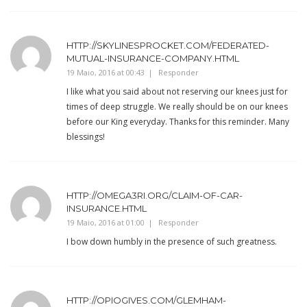
HTTP://SKYLINESPROCKET.COM/FEDERATED-
MUTUAL-INSURANCE-COMPANY.HTML
19 Maio, 2016 at 00:43
Responder
I like what you said about not reserving our knees just for
times of deep struggle. We really should be on our knees
before our King everyday. Thanks for this reminder. Many
blessings!
HTTP://OMEGA3RI.ORG/CLAIM-OF-CAR-
INSURANCE.HTML
19 Maio, 2016 at 01:00
Responder
I bow down humbly in the presence of such greatness.
HTTP://OPIOGIVES.COM/GLEMHAM-