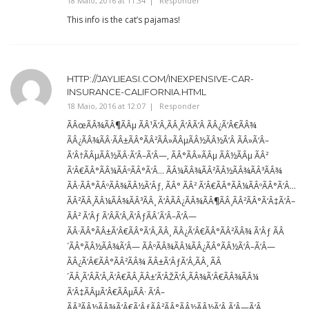
18 Maio, 2016 at 11:34
Responder
This info is the cat’s pajamas!
HTTP://JAYLIEASI.COM/INEXPENSIVE-CAR-
INSURANCE-CALIFORNIA.HTML
18 Maio, 2016 at 12:07
Responder
ÃÂœÃÂ¾ÃÂ¶ÃÂµ ÃÂ¹Ã‘Â‚ÃÂ¸Ã‘ÂÃ‘Â ÃÂ¿Ã‘Â€ÃÂ¾
ÃÂ¿ÃÂ¾ÃÂ·ÃÂ±ÃÂ°ÃÂ²ÃÂ»ÃÂµÃÂ½ÃÂ½Ã‘Â ÃÂ»Ã‘Â–
Ã‘Â†ÃÂµÃÂ½ÃÂ·Ã‘Â–Ã‘Â—, ÃÂ°ÃÂ»ÃÂµ ÃÂ½ÃÂµ ÃÂ²
Ã‘Â€ÃÂ°ÃÂ¼ÃÂºÃÂ°Ã‘Â… ÃÂ¼ÃÂ¾ÃÂ²ÃÂ½ÃÂ¾ÃÂ³ÃÂ¾
ÃÂ·ÃÂ°ÃÂºÃÂ¾ÃÂ½Ã‘Âƒ, ÃÂ° ÃÂ² Ã‘Â€ÃÂ°ÃÂ¼ÃÂºÃÂ°Ã‘Â…
ÃÂ²ÃÂ¸ÃÂ¼ÃÂ¾ÃÂ³ÃÂ¸ Ã‘ÂÃÂ¿ÃÂ¾ÃÂ¶ÃÂ¸ÃÂ²ÃÂ°Ã‘Â‡Ã‘Â–
ÃÂ² Ã‘Âƒ Ã‘ÂÃ‘Â‚Ã‘ÂƒÃÂ´Ã‘Â–Ã‘Â—
ÃÂ·ÃÂ°ÃÂ±Ã‘Â€ÃÂ°Ã‘Â‚ÃÂ¸ ÃÂ¿Ã‘Â€ÃÂ°ÃÂ²ÃÂ¾ Ã‘Âƒ ÃÂ
´ÃÂ°ÃÂ½ÃÂ¾Ã‘Â— ÃÂºÃÂ¾ÃÂ¼ÃÂ¿ÃÂ°ÃÂ½Ã‘Â–Ã‘Â—
ÃÂ¿Ã‘Â€ÃÂ°ÃÂ²ÃÂ¾ ÃÂ±Ã‘ÂƒÃ‘Â‚ÃÂ¸ ÃÂ
´ÃÂ¸Ã‘ÂÃ‘Â‚Ã‘Â€ÃÂ¸ÃÂ±’Ã‘ÂŽÃ‘Â‚ÃÂ¾Ã‘Â€ÃÂ¾ÃÂ¼
Ã‘Â‡ÃÂµÃ‘Â€ÃÂµÃÂ· Ã‘Â–
ÃÂ³ÃÂ½ÃÂ¾Ã‘Â€Ã‘ÂƒÃÂ²ÃÂ°ÃÂ½ÃÂ½Ã‘Â Ã‘Â—Ã‘Â…