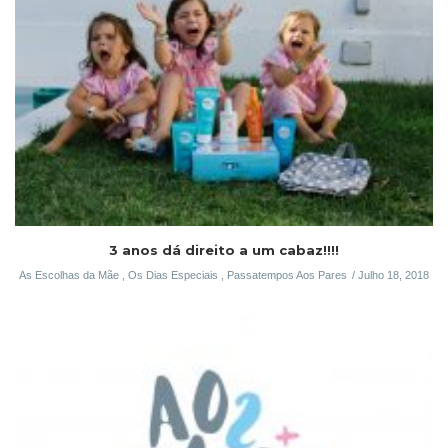
3 anos dá direito a um cabaz!!!!
As Escolhas da Mãe
,
Os Dias Especiais
,
Passatempos Aos Pares
Julho 18, 2018