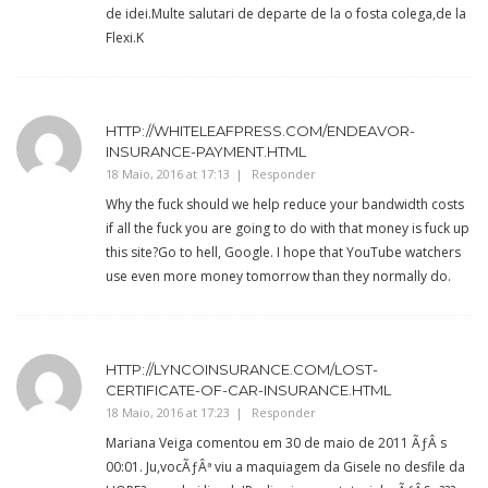
de idei.Multe salutari de departe de la o fosta colega,de la
Flexi.K
HTTP://WHITELEAFPRESS.COM/ENDEAVOR-
INSURANCE-PAYMENT.HTML
18 Maio, 2016 at 17:13
Responder
Why the fuck should we help reduce your bandwidth costs
if all the fuck you are going to do with that money is fuck up
this site?Go to hell, Google. I hope that YouTube watchers
use even more money tomorrow than they normally do.
HTTP://LYNCOINSURANCE.COM/LOST-
CERTIFICATE-OF-CAR-INSURANCE.HTML
18 Maio, 2016 at 17:23
Responder
Mariana Veiga comentou em 30 de maio de 2011 ÃƒÂ s
00:01. Ju,vocÃƒÂª viu a maquiagem da Gisele no desfile da