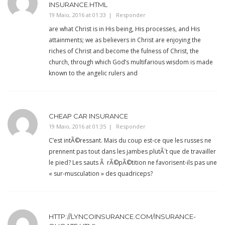
INSURANCE.HTML
19 Maio, 2016 at 01:33
Responder
are what Christ is in His being, His processes, and His
attainments; we as believers in Christ are enjoying the
riches of Christ and become the fulness of Christ, the
church, through which God’s multifarious wisdom is made
known to the angelic rulers and
CHEAP CAR INSURANCE
19 Maio, 2016 at 01:35
Responder
C’est intÃ©ressant. Mais du coup est-ce que les russes ne
prennent pas tout dans les jambes plutÃ´t que de travailler
le pied? Les sauts Ã rÃ©pÃ©tition ne favorisent-ils pas une
« sur-musculation » des quadriceps?
HTTP://LYNCOINSURANCE.COM/INSURANCE-