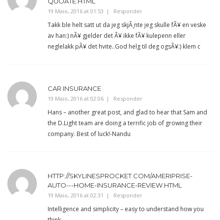
QUOATE.HTML
19 Maio, 2016 at 01:53
Responder
Takk ble helt satt ut da jeg skjÃ¸nte jeg skulle fÃ¥ en veske
av han:) nÃ¥ gjelder det Ã¥ ikke fÃ¥ kulepenn eller
neglelakk pÃ¥ det hvite..God helg til deg ogsÃ¥:) klem c
CAR INSURANCE
19 Maio, 2016 at 02:06
Responder
Hans – another great post, and glad to hear that Sam and
the D.Light team are doing a terrific job of growing their
company. Best of luck!-Nandu
HTTP://SKYLINESPROCKET.COM/AMERIPRISE-
AUTO---HOME-INSURANCE-REVIEW.HTML
19 Maio, 2016 at 02:31
Responder
Intelligence and simplicity – easy to understand how you
think.