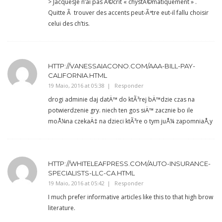
> JacquesJe n’ai pas Ã©crit « chystÃ©matiquement » .
Quitte Ã trouver des accents peut-Ãªtre eut-il fallu choisir
celui des ch’tis.
HTTP://VANESSAIACONO.COM/AAA-BILL-PAY-
CALIFORNIA.HTML
19 Maio, 2016 at 05:38
Responder
drogi adminie daj datÄ™ do ktÃ³rej bÄ™dzie czas na
potwierdzenie gry. niech ten gos siÄ™ zacznie bo ile
moÅ¼na czekaÄ‡ na dzieci ktÃ³re o tym juÅ¼ zapomniaÅ‚y
HTTP://WHITELEAFPRESS.COM/AUTO-INSURANCE-
SPECIALISTS-LLC-CA.HTML
19 Maio, 2016 at 05:42
Responder
I much prefer informative articles like this to that high brow
literature.