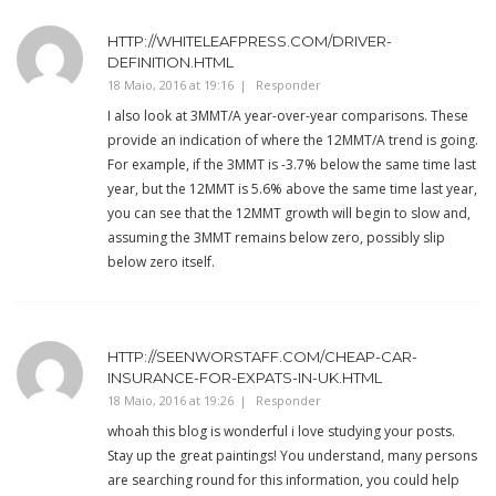
HTTP://WHITELEAFPRESS.COM/DRIVER-
DEFINITION.HTML
18 Maio, 2016 at 19:16
Responder
I also look at 3MMT/A year-over-year comparisons. These
provide an indication of where the 12MMT/A trend is going.
For example, if the 3MMT is -3.7% below the same time last
year, but the 12MMT is 5.6% above the same time last year,
you can see that the 12MMT growth will begin to slow and,
assuming the 3MMT remains below zero, possibly slip
below zero itself.
HTTP://SEENWORSTAFF.COM/CHEAP-CAR-
INSURANCE-FOR-EXPATS-IN-UK.HTML
18 Maio, 2016 at 19:26
Responder
whoah this blog is wonderful i love studying your posts.
Stay up the great paintings! You understand, many persons
are searching round for this information, you could help