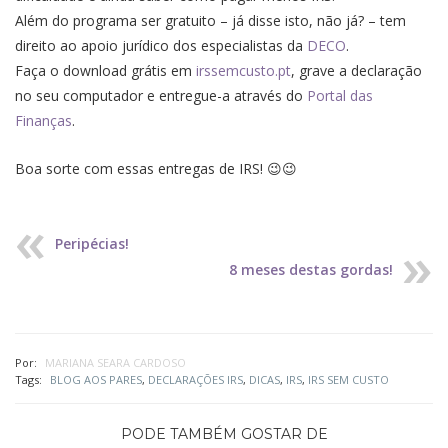
Além do programa ser gratuito – já disse isto, não já? – tem
direito ao apoio jurídico dos especialistas da
DECO
.
Faça o download grátis em
irssemcusto.pt
, grave a declaração
no seu computador e entregue-a através do
Portal das
Finanças
.
Boa sorte com essas entregas de IRS! 😉😉
Peripécias!
8 meses destas gordas!
Por:
MARIANA SEARA CARDOSO
Tags:
BLOG AOS PARES
,
DECLARAÇÕES IRS
,
DICAS
,
IRS
,
IRS SEM CUSTO
PODE TAMBÉM GOSTAR DE