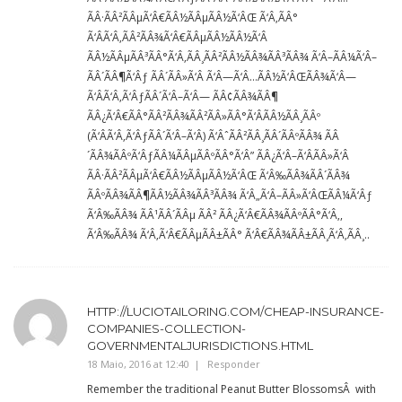
ÃÂ·ÃÂ²ÃÂµÃ‘Â€ÃÂ½ÃÂµÃÂ½Ã‘ÂŒ Ã‘Â‚ÃÂ°
Ã‘ÂÃ‘Â‚ÃÂ²ÃÂ¾Ã‘Â€ÃÂµÃÂ½ÃÂ½Ã‘Â
ÃÂ½ÃÂµÃÂ³ÃÂ°Ã‘Â‚ÃÂ¸ÃÂ²ÃÂ½ÃÂ¾ÃÂ³ÃÂ¾ Ã‘Â–ÃÂ¼Ã‘Â–
ÃÂ´ÃÂ¶Ã‘Âƒ ÃÂ´ÃÂ»Ã‘Â Ã‘Â—Ã‘Â…ÃÂ½Ã‘ÂŒÃÂ¾Ã‘Â—
Ã‘ÂÃ‘Â‚Ã‘ÂƒÃÂ´Ã‘Â–Ã‘Â— ÃÂ¢ÃÂ¾ÃÂ¶
ÃÂ¿Ã‘Â€ÃÂ°ÃÂ²ÃÂ¾ÃÂ²ÃÂ»ÃÂ°Ã‘ÂÃÂ½ÃÂ¸ÃÂº
(Ã‘ÂÃ‘Â‚Ã‘ÂƒÃÂ´Ã‘Â–Ã‘Â) Ã‘ÂˆÃÂ²ÃÂ¸ÃÂ´ÃÂºÃÂ¾ ÃÂ
´ÃÂ¾ÃÂºÃ‘ÂƒÃÂ¼ÃÂµÃÂºÃÂ°Ã‘Â” ÃÂ¿Ã‘Â–Ã‘ÂÃÂ»Ã‘Â
ÃÂ·ÃÂ²ÃÂµÃ‘Â€ÃÂ½ÃÂµÃÂ½Ã‘ÂŒ Ã‘Â‰ÃÂ¾ÃÂ´ÃÂ¾
ÃÂºÃÂ¾ÃÂ¶ÃÂ½ÃÂ¾ÃÂ³ÃÂ¾ Ã‘Â„Ã‘Â–ÃÂ»Ã‘ÂŒÃÂ¼Ã‘Âƒ
Ã‘Â‰ÃÂ¾ ÃÂ¹ÃÂ´ÃÂµ ÃÂ² ÃÂ¿Ã‘Â€ÃÂ¾ÃÂºÃÂ°Ã‘Â‚,
Ã‘Â‰ÃÂ¾ Ã‘Â‚Ã‘Â€ÃÂµÃÂ±ÃÂ° Ã‘Â€ÃÂ¾ÃÂ±ÃÂ¸Ã‘Â‚ÃÂ¸..
HTTP://LUCIOTAILORING.COM/CHEAP-INSURANCE-
COMPANIES-COLLECTION-
GOVERNMENTALJURISDICTIONS.HTML
18 Maio, 2016 at 12:40
Responder
Remember the traditional Peanut Butter BlossomsÂ with