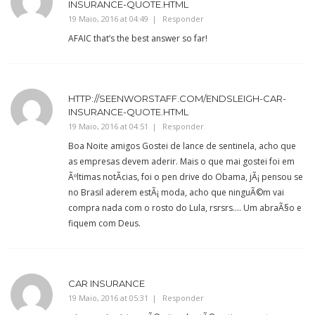
INSURANCE-QUOTE.HTML
19 Maio, 2016 at 04:49
Responder
AFAIC that’s the best answer so far!
HTTP://SEENWORSTAFF.COM/ENDSLEIGH-CAR-
INSURANCE-QUOTE.HTML
19 Maio, 2016 at 04:51
Responder
Boa Noite amigos Gostei de lance de sentinela, acho que
as empresas devem aderir. Mais o que mai gostei foi em
Ãºltimas notÃ­cias, foi o pen drive do Obama, jÃ¡ pensou se
no Brasil aderem estÃ¡ moda, acho que ninguÃ©m vai
compra nada com o rosto do Lula, rsrsrs…. Um abraÃ§o e
fiquem com Deus.
CAR INSURANCE
19 Maio, 2016 at 05:31
Responder