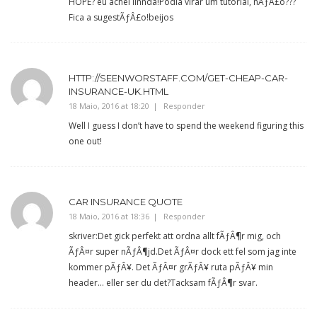
HOPE? eu achei linnda!Podia virar um tutorial, nÃƒÂ£o???
Fica a sugestÃƒÂ£o!beijos
HTTP://SEENWORSTAFF.COM/GET-CHEAP-CAR-
INSURANCE-UK.HTML
18 Maio, 2016 at 18:20
Responder
Well I guess I don’t have to spend the weekend figuring this
one out!
CAR INSURANCE QUOTE
18 Maio, 2016 at 18:36
Responder
skriver:Det gick perfekt att ordna allt fÃƒÂ¶r mig, och
ÃƒÂ¤r super nÃƒÂ¶jd.Det ÃƒÂ¤r dock ett fel som jag inte
kommer pÃƒÂ¥. Det ÃƒÂ¤r grÃƒÂ¥ ruta pÃƒÂ¥ min
header… eller ser du det?Tacksam fÃƒÂ¶r svar.