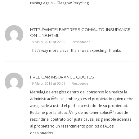
raining again – Glasgow Recycling.
HTTP://WHITELEAFPRESS.COM/AUTO-INSURANCE-
ON-LINE.HTML
18 Maio, 2016 at 22:19
Responder
That’s way more clever than I was expecting. Thanks!
FREE CAR INSURANCE QUOTES
19 Maio, 2016 at 00:09
Responder
Mariela,Los arreglos dentro del consorcio los realiza la
administraciÃ³n, sin embargo es el propietario quien debe
asegurarle a usted el perfecto estado de su propiedad.
Reclame por la situaciÃ³n y de no tener soluciÃ³n puede
rescindir el contrato por justa causa, esigiendole ademas
al propietario un resarcimiento por los daÃ±os
ocasionados.