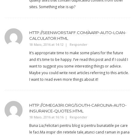
quality sites that contain duplicated content from other
sites. Something else is up?
HTTP://SEENWORSTAFF.COM/AARP-AUTO-LOAN-
CALCULATOR.HTML
18 Maio, 2016 at 14:12
Responder
It’s appropriate time to make some plans for the future
and it’s time to be happy. I’ve read this post and if I could I
want to suggest you some interesting things or advice.
Maybe you could write next articles referring to this article.
I want to read even more things about it!
HTTP://OMEGA3RI.ORG/SOUTH-CAROLINA-AUTO-
INSURANCE-QUOTES.HTML
18 Maio, 2016 at 16:16
Responder
Buna Lia,Felicitari pentru blog si pentru bunatatile pe care
le faci.Ma inspir din retetele tale,atunci cand raman in pana