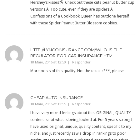
Hershey’s kisses?Â Check out these cute peanut butter cup
versions.Â Too cute, even if they are spiders.Â
Confessions of a Cookbook Queen has outdone herself
with these Spider Peanut Butter Blossom cookies.
HTTP://LYNCOINSURANCE.COM/WHO-IS-THE-
REGULATOR-FOR-CAR-INSURANCE.HTML
18 Maio, 2016 at 12:50
Responder
More posts of this quality. Not the usual c***, please
CHEAP AUTO INSURANCE
18 Maio, 2016 at 12:55
Responder
I have very mixed feelings about this. ORIGINAL, QUALITY
content is not what is being looked at. For 5 years strong I
have used original, unique, quality content, specific to my
niche, and just recently saw a drop in rankings to poor