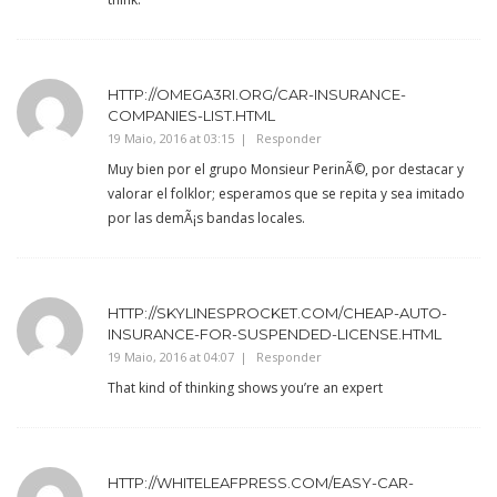
HTTP://OMEGA3RI.ORG/CAR-INSURANCE-
COMPANIES-LIST.HTML
19 Maio, 2016 at 03:15
Responder
Muy bien por el grupo Monsieur PerinÃ©, por destacar y
valorar el folklor; esperamos que se repita y sea imitado
por las demÃ¡s bandas locales.
HTTP://SKYLINESPROCKET.COM/CHEAP-AUTO-
INSURANCE-FOR-SUSPENDED-LICENSE.HTML
19 Maio, 2016 at 04:07
Responder
That kind of thinking shows you’re an expert
HTTP://WHITELEAFPRESS.COM/EASY-CAR-