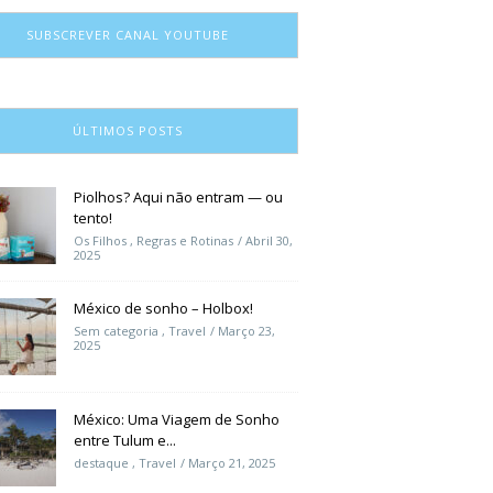
SUBSCREVER CANAL YOUTUBE
ÚLTIMOS POSTS
Piolhos? Aqui não entram — ou
tento!
Os Filhos
,
Regras e Rotinas
Abril 30,
2025
México de sonho – Holbox!
Sem categoria
,
Travel
Março 23,
2025
México: Uma Viagem de Sonho
entre Tulum e...
destaque
,
Travel
Março 21, 2025