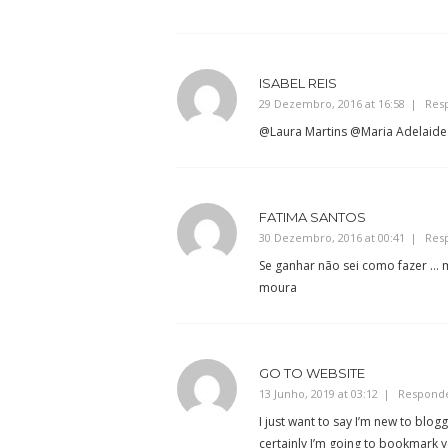
ISABEL REIS
29 Dezembro, 2016 at 16:58
Res
@Laura Martins @Maria Adelaide
FATIMA SANTOS
30 Dezembro, 2016 at 00:41
Res
Se ganhar não sei como fazer … 
moura
GO TO WEBSITE
13 Junho, 2019 at 03:12
Respond
I just want to say I’m new to blog
certainly I’m going to bookmark y