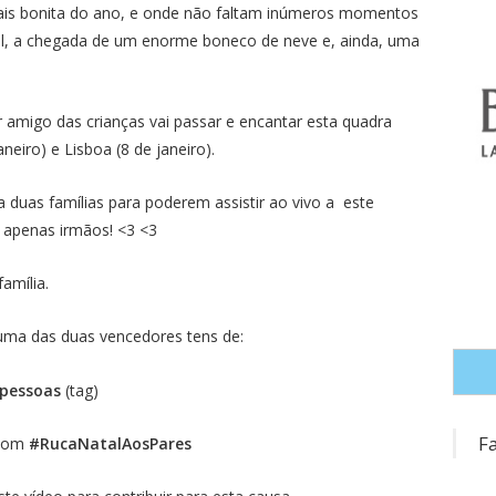
mais bonita do ano, e onde não faltam inúmeros momentos
tal, a chegada de um enorme boneco de neve e, ainda, uma
 amigo das crianças vai passar e encantar esta quadra
neiro) e Lisboa (8 de janeiro).
 a duas famílias para poderem assistir ao vivo a este
u apenas irmãos! <3 <3
amília.
r uma das duas vencedores tens de:
 pessoas
(tag)
F
 com
#RucaNatalAosPares