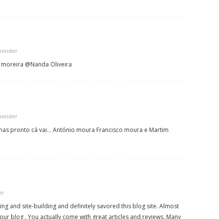
ponder
 moreira @Nanda Oliveira
ponder
mas pronto cá vai… António moura Francisco moura e Martim
er
ging and site-building and definitely savored this blog site. Almost
our blog . You actually come with great articles and reviews. Many