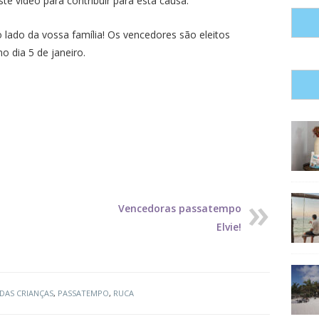
ste vídeo para contribuir para esta causa.
 lado da vossa família! Os vencedores são eleitos
o dia 5 de janeiro.
Vencedoras passatempo
Elvie!
DAS CRIANÇAS
,
PASSATEMPO
,
RUCA