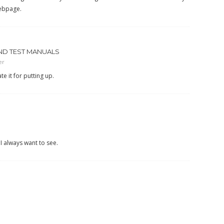
webpage.
ND TEST MANUALS
er
te it for putting up.
 I always want to see.