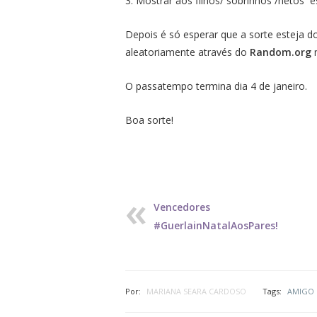
3. Mostrar aos filhos/ sobrinhos /netos e
Depois é só esperar que a sorte esteja do
aleatoriamente através do
Random.org
n
O passatempo termina dia 4 de janeiro.
Boa sorte!
Vencedores
#GuerlainNatalAosPares!
Por:
MARIANA SEARA CARDOSO
Tags:
AMIGO 