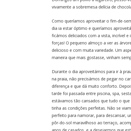
vivamente a sobremesa delícia de chocol
Como queríamos aproveitar o fim-de-sem
dia ia estar óptimo e queríamos aprovei
ficámos deliciados com a vista, incrível 
forças! O pequeno almoço a ver as árvore
delicioso e com muita variedade. Um aspe
maneira que mais gostasse, vinham semp
Durante o dia aproveitámos para ir à pr
na praia, não precisámos de pegar no ca
diferença e que dá muito conforto. Depoi
tarde foi passada entre piscina, spa, se
estávamos tão cansados que tudo o que q
tinha as condições perfeitas. Não se viam
perfeito para namorar, para descansar, u
pôr-do-sol maravilhoso ao terraço, acom
anos de casados, e a desejarmos que est