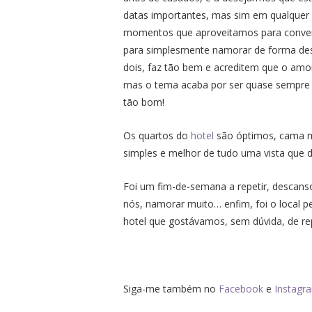
datas importantes, mas sim em qualquer
momentos que aproveitamos para conversar
para simplesmente namorar de forma des
dois, faz tão bem e acreditem que o am
mas o tema acaba por ser quase sempre o
tão bom!
Os quartos do
hotel
são óptimos, cama m
simples e melhor de tudo uma vista que da
Foi um fim-de-semana a repetir, descans
nós, namorar muito… enfim, foi o local p
hotel que gostávamos, sem dúvida, de re
Siga-me também no
Facebook
e
Instagr