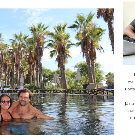
est
Porto
Já na
rum
Pú