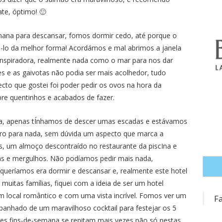
ate, óptimo! 🙂
ana para descansar, fomos dormir cedo, até porque o
tá-lo da melhor forma! Acordámos e mal abrimos a janela
e inspiradora, realmente nada como o mar para nos dar
s e as gaivotas não podia ser mais acolhedor, tudo
cto que gostei foi poder pedir os ovos na hora da
re quentinhos e acabados de fazer.
aia, apenas tÍnhamos de descer umas escadas e estávamos
rro para nada, sem dúvida um aspecto que marca a
s, um almoço descontraído no restaurante da piscIna e
stas e mergulhos. Não podíamos pedir mais nada,
ueríamos era dormir e descansar e, realmente este hotel
 muitas famílias, fiquei com a ideia de ser um hotel
m local romântico e com uma vista incrível. Fomos ver um
F
panhado de um maravilhoso cocktail para festejar os 5
es fins-de-semana se repitam mais vezes não só nestas