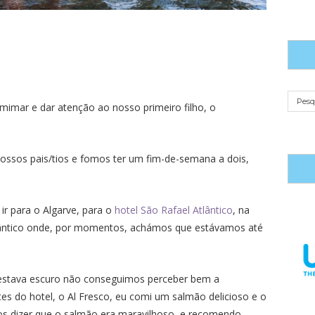
mimar e dar atenção ao nosso primeiro filho, o
ssos pais/tios e fomos ter um fim-de-semana a dois,
r para o Algarve, para o
hotel São Rafael Atlântico
, na
mântico onde, por momentos, achámos que estávamos até
 estava escuro não conseguimos perceber bem a
es do hotel, o Al Fresco, eu comi um salmão delicioso e o
os dizer que o salmão era maravilhoso, e recomendo