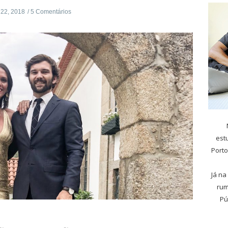
 22, 2018
5 Comentários
est
Porto
Já na
rum
Pú